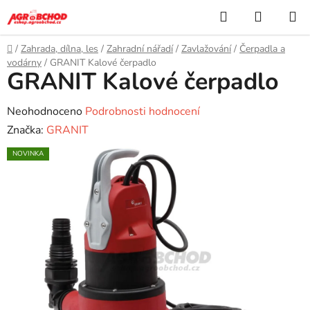
Přejít
Hledat
NÁKUP
na
KOŠÍK
obsah
Domů
/
Zahrada, dílna, les
/
Zahradní nářadí
/
Zavlažování
/
Čerpadla a
vodárny
/
GRANIT Kalové čerpadlo
GRANIT Kalové čerpadlo
Průměrné
Neohodnoceno
Podrobnosti hodnocení
hodnocení
Značka:
GRANIT
produktu
NOVINKA
je
0,0
z
5
hvězdiček.