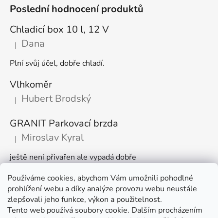
Poslední hodnocení produktů
Chladicí box 10 l, 12 V
Dana
|
Hodnocení produktu je 5 z 5 hvězdiček.
Plní svůj účel, dobře chladí.
Vlhkoměr
Hubert Brodský
|
Hodnocení produktu je 5 z 5 hvězdiček.
GRANIT Parkovací brzda
Miroslav Kyral
|
Hodnocení produktu je 5 z 5 hvězdiček.
ještě není přivařen ale vypadá dobře
Používáme cookies, abychom Vám umožnili pohodlné
Články
prohlížení webu a díky analýze provozu webu neustále
zlepšovali jeho funkce, výkon a použitelnost.
🌾 Prodlužujeme otevírací dobu na sezónu
Tento web používá soubory cookie. Dalším procházením