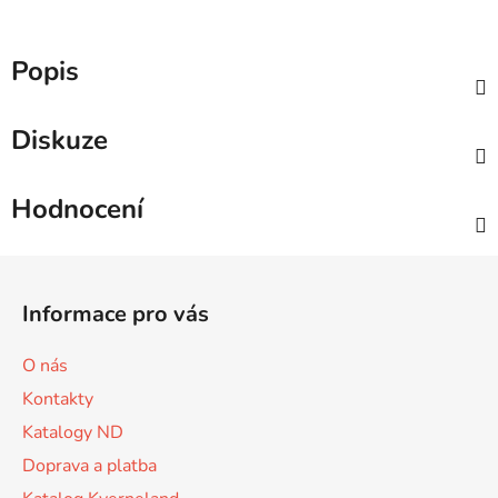
Popis
Diskuze
Hodnocení
Z
á
Informace pro vás
p
a
O nás
t
Kontakty
í
Katalogy ND
Doprava a platba