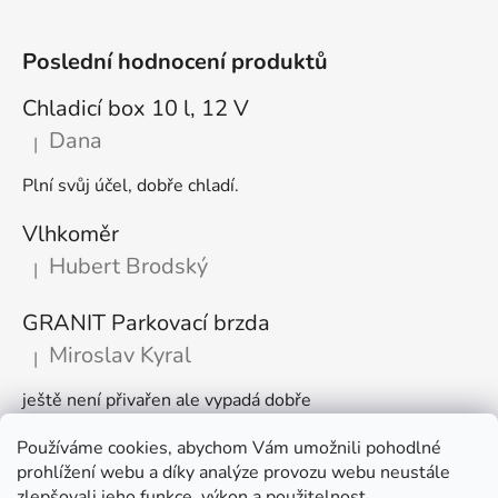
Poslední hodnocení produktů
Chladicí box 10 l, 12 V
Dana
|
Hodnocení produktu je 5 z 5 hvězdiček.
Plní svůj účel, dobře chladí.
Vlhkoměr
Hubert Brodský
|
Hodnocení produktu je 5 z 5 hvězdiček.
GRANIT Parkovací brzda
Miroslav Kyral
|
Hodnocení produktu je 5 z 5 hvězdiček.
ještě není přivařen ale vypadá dobře
Používáme cookies, abychom Vám umožnili pohodlné
Články
prohlížení webu a díky analýze provozu webu neustále
zlepšovali jeho funkce, výkon a použitelnost.