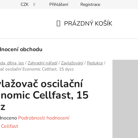
CZK
Přihlášení
Registrace
Podmínky ochrany osobních údajů
PRÁZDNÝ KOŠÍK
NÁKUPNÍ
KOŠÍK
nocení obchodu
da, dílna, les
/
Zahradní nářadí
/
Zavlažování
/
Redukce
/
ač oscilační Economic Cellfast, 15 dysz
lažovač oscilační
nomic Cellfast, 15
z
né
dnoceno
Podrobnosti hodnocení
ení
:
Cellfast
tu