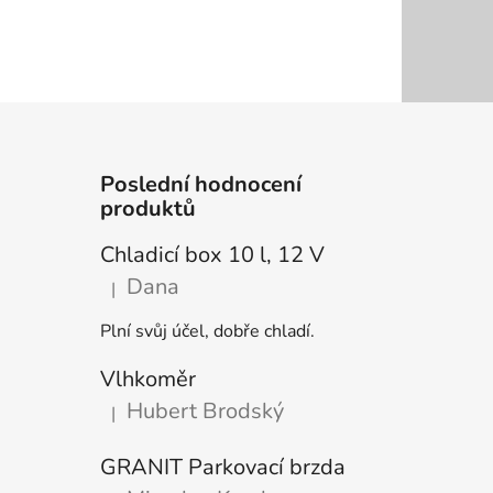
Poslední hodnocení
produktů
Chladicí box 10 l, 12 V
Dana
|
Hodnocení produktu je 5 z 5 hvězdiček.
Plní svůj účel, dobře chladí.
Vlhkoměr
Hubert Brodský
|
Hodnocení produktu je 5 z 5 hvězdiček.
GRANIT Parkovací brzda