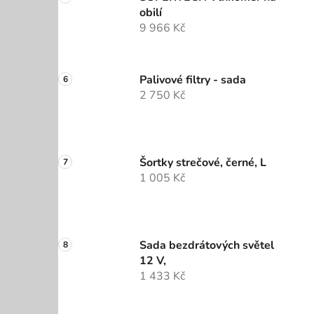
obilí
9 966 Kč
Palivové filtry - sada
2 750 Kč
Šortky strečové, černé, L
1 005 Kč
Sada bezdrátových světel
12 V,
1 433 Kč