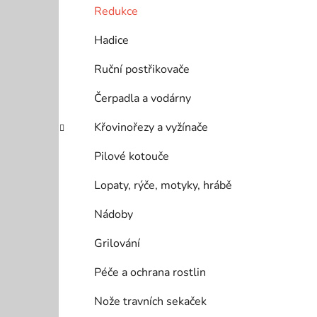
í
Redukce
p
a
Hadice
n
Ruční postřikovače
e
l
Čerpadla a vodárny
Křovinořezy a vyžínače
Pilové kotouče
Lopaty, rýče, motyky, hrábě
Nádoby
Grilování
Péče a ochrana rostlin
Nože travních sekaček