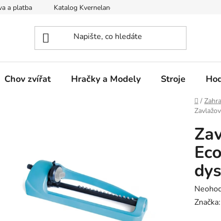
a a platba
Katalog Kverneland
Obchodní podmínky
Chov zvířat
Hračky a Modely
Stroje
Hod
Domů
/
Zahra
Zavlažov
Zav
Eco
dys
Průměr
Neoho
hodnoc
Značka
produk