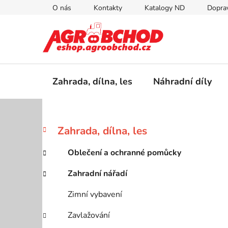
Přejít
O nás
Kontakty
Katalogy ND
Doprav
na
obsah
Zahrada, dílna, les
Náhradní díly
P
K
Přeskočit
Zahrada, dílna, les
a
kategorie
o
t
s
Oblečení a ochranné pomůcky
e
t
g
Zahradní nářadí
r
o
a
r
Zimní vybavení
i
n
e
n
Zavlažování