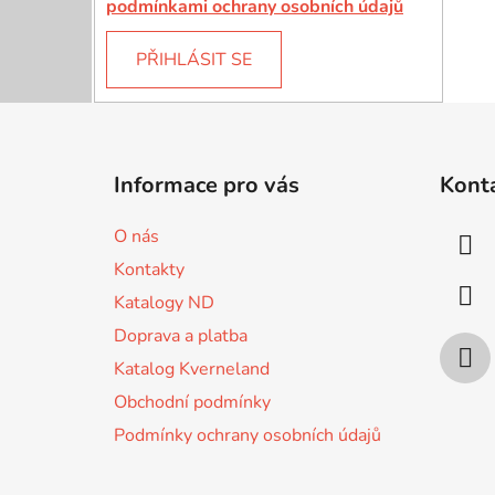
podmínkami ochrany osobních údajů
PŘIHLÁSIT SE
Z
á
Informace pro vás
Kont
p
a
O nás
t
Kontakty
í
Katalogy ND
Doprava a platba
Katalog Kverneland
Obchodní podmínky
Podmínky ochrany osobních údajů