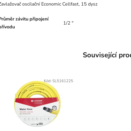
Zavlažovač oscilační Economic Cellfast, 15 dysz
Průměr závitu připojení
1/2
"
přívodu
Související pr
Kód:
SL5161225