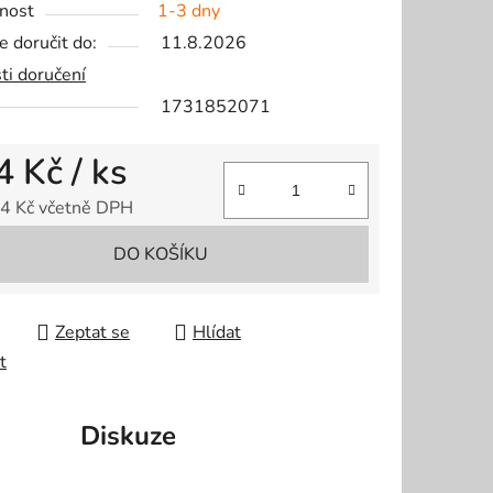
nost
1-3 dny
 doručit do:
11.8.2026
ti doručení
1731852071
ek.
4 Kč
/ ks
4 Kč včetně DPH
 cena:
DO KOŠÍKU
Zeptat se
Hlídat
t
Diskuze