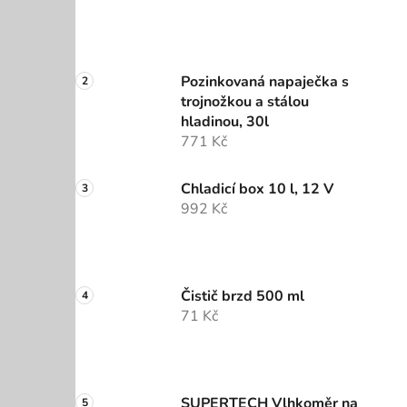
Pozinkovaná napaječka s
trojnožkou a stálou
hladinou, 30l
771 Kč
Chladicí box 10 l, 12 V
992 Kč
Čistič brzd 500 ml
71 Kč
SUPERTECH Vlhkoměr na