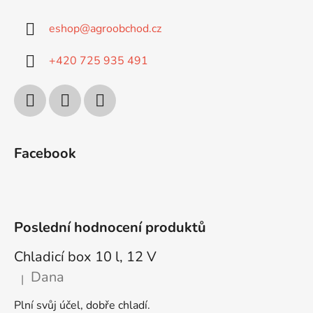
eshop
@
agroobchod.cz
+420 725 935 491
Facebook
Poslední hodnocení produktů
Chladicí box 10 l, 12 V
Dana
|
Hodnocení produktu je 5 z 5 hvězdiček.
Plní svůj účel, dobře chladí.