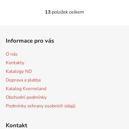
13
položek celkem
O
v
l
Z
á
á
d
Informace pro vás
p
a
a
c
O nás
t
í
Kontakty
p
í
r
Katalogy ND
v
Doprava a platba
k
Katalog Kverneland
y
v
Obchodní podmínky
ý
Podmínky ochrany osobních údajů
p
i
s
Kontakt
u