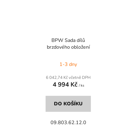
BPW Sada dílů
brzdového obložení
1-3 dny
6 042,74 Kč včetně DPH
4 994 Kč
/ ks
DO KOŠÍKU
09.803.62.12.0