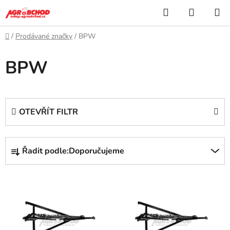
Přejít
Hledat
NÁKUP
na
KOŠÍK
obsah
Domů
/
Prodávané značky
/
BPW
BPW
OTEVŘÍT FILTR
Ř
Řadit podle:
Doporučujeme
a
z
V
e
ý
n
p
í
i
p