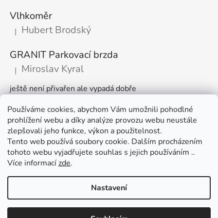
Vlhkoměr
Hubert Brodský
|
Hodnocení produktu je 5 z 5 hvězdiček.
GRANIT Parkovací brzda
Miroslav Kyral
|
Hodnocení produktu je 5 z 5 hvězdiček.
ještě není přivařen ale vypadá dobře
Používáme cookies, abychom Vám umožnili pohodlné
Články
prohlížení webu a díky analýze provozu webu neustále
zlepšovali jeho funkce, výkon a použitelnost.
🌾 Prodlužujeme otevírací dobu na sezónu
Tento web používá soubory cookie. Dalším procházením
tohoto webu vyjadřujete souhlas s jejich používáním ..
Časté dotazy
Více informací
zde
.
Věrnostní program
Nastavení
Vytvořil Shoptet
Využijte slevu 100 Kč při nákupu nad 1500 Kč. V nákupním košíku