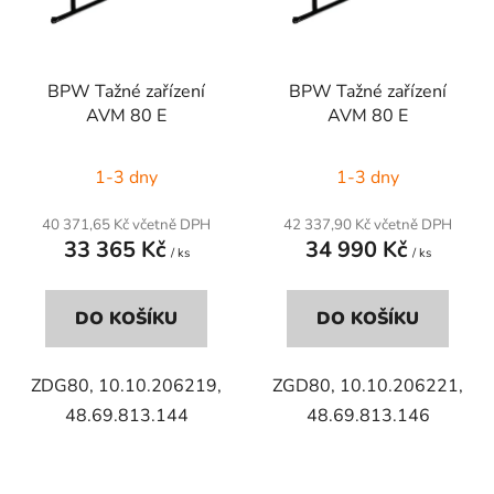
s
r
p
o
r
d
BPW Tažné zařízení
BPW Tažné zařízení
o
u
AVM 80 E
AVM 80 E
d
k
u
t
1-3 dny
1-3 dny
k
ů
t
40 371,65 Kč včetně DPH
42 337,90 Kč včetně DPH
ů
33 365 Kč
34 990 Kč
/ ks
/ ks
DO KOŠÍKU
DO KOŠÍKU
ZDG80, 10.10.206219,
ZGD80, 10.10.206221,
48.69.813.144
48.69.813.146