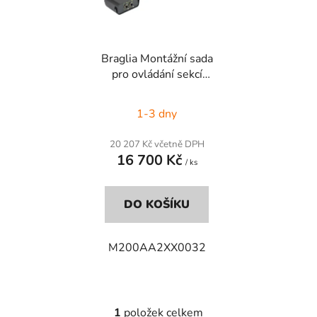
s
r
p
o
r
d
Braglia Montážní sada
o
u
pro ovládání sekcí
d
k
M200
u
t
1-3 dny
k
ů
t
20 207 Kč včetně DPH
ů
16 700 Kč
/ ks
DO KOŠÍKU
M200AA2XX0032
1
položek celkem