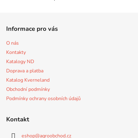
O
v
l
Z
á
á
d
Informace pro vás
p
a
a
c
O nás
t
í
Kontakty
p
í
r
Katalogy ND
v
Doprava a platba
k
Katalog Kverneland
y
v
Obchodní podmínky
ý
Podmínky ochrany osobních údajů
p
i
s
Kontakt
u
eshop
@
agroobchod.cz