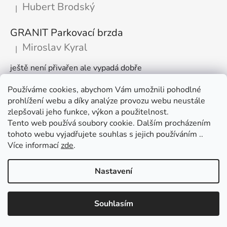
Hubert Brodský
|
Hodnocení produktu je 5 z 5 hvězdiček.
GRANIT Parkovací brzda
Miroslav Kyral
|
Hodnocení produktu je 5 z 5 hvězdiček.
ještě není přivařen ale vypadá dobře
Používáme cookies, abychom Vám umožnili pohodlné
Články
prohlížení webu a díky analýze provozu webu neustále
zlepšovali jeho funkce, výkon a použitelnost.
🌾 Prodlužujeme otevírací dobu na sezónu
Tento web používá soubory cookie. Dalším procházením
tohoto webu vyjadřujete souhlas s jejich používáním ..
Časté dotazy
Více informací
zde
.
Věrnostní program
Nastavení
Vytvořil Shoptet
Využijte slevu 100 Kč při nákupu nad 1500 Kč. V nákupním košíku
Souhlasím
Copyright 2026
AGROOBCHOD e-shop
. Všechna práva
zadejte kód "košík " a sleva je vaše :)
vyhrazena.