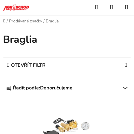
Přejít
Hledat
NÁKUP
na
KOŠÍK
obsah
Domů
/
Prodávané značky
/
Braglia
Braglia
OTEVŘÍT FILTR
Ř
Řadit podle:
Doporučujeme
a
z
V
e
ý
n
p
í
i
p