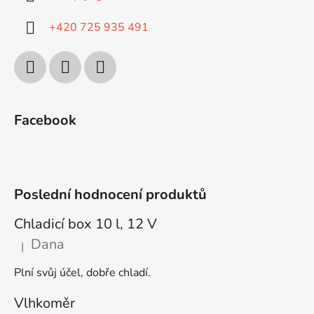
+420 725 935 491
Facebook
Poslední hodnocení produktů
Chladicí box 10 l, 12 V
Dana
|
Hodnocení produktu je 5 z 5 hvězdiček.
Plní svůj účel, dobře chladí.
Vlhkoměr