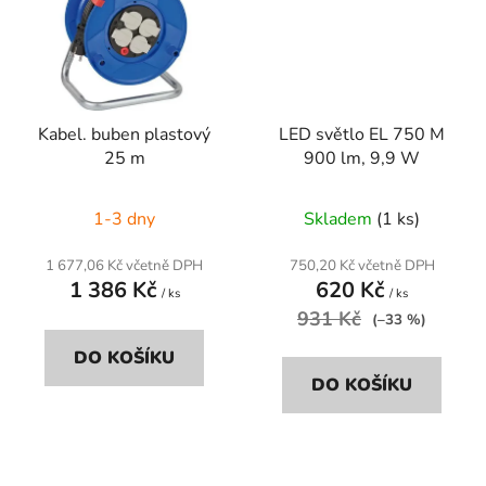
Kabel. buben plastový
LED světlo EL 750 M
25 m
900 lm, 9,9 W
1-3 dny
Skladem
(1 ks)
1 677,06 Kč včetně DPH
750,20 Kč včetně DPH
1 386 Kč
620 Kč
/ ks
/ ks
931 Kč
(–33 %)
DO KOŠÍKU
DO KOŠÍKU