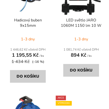
s
r
p
o
r
d
Hadicový buben
LED světlo JARO
o
u
9x15mm
1060M 1150 lm 10 W
d
k
u
t
1-3 dny
1-3 dny
k
ů
t
1 446,62 Kč včetně DPH
1 081,74 Kč včetně DPH
ů
1 195,55 Kč
894 Kč
/ ks
/ ks
1 434 Kč
(–16 %)
DO KOŠÍKU
DO KOŠÍKU
AKCE
VÝPRODEJ