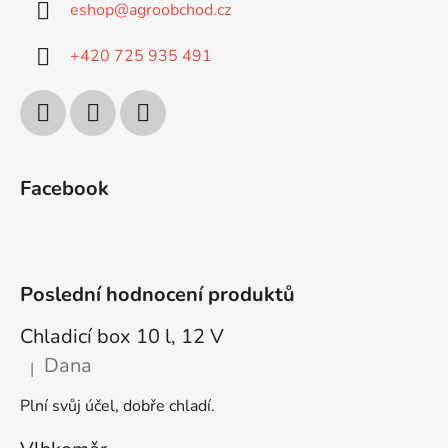
eshop
@
agroobchod.cz
+420 725 935 491
Facebook
Poslední hodnocení produktů
Chladicí box 10 l, 12 V
Dana
|
Hodnocení produktu je 5 z 5 hvězdiček.
Plní svůj účel, dobře chladí.