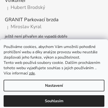
Vlhkoměr
Hubert Brodský
|
Hodnocení produktu je 5 z 5 hvězdiček.
GRANIT Parkovací brzda
Miroslav Kyral
|
Hodnocení produktu je 5 z 5 hvězdiček.
ještě není přivařen ale vypadá dobře
Používáme cookies, abychom Vám umožnili pohodlné
Články
prohlížení webu a díky analýze provozu webu neustále
zlepšovali jeho funkce, výkon a použitelnost.
🌾 Prodlužujeme otevírací dobu na sezónu
Tento web používá soubory cookie. Dalším procházením
tohoto webu vyjadřujete souhlas s jejich používáním ..
Časté dotazy
Více informací
zde
.
Věrnostní program
Nastavení
Vytvořil Shoptet
Využijte slevu 100 Kč při nákupu nad 1500 Kč. V nákupním košíku
Souhlasím
Copyright 2026
AGROOBCHOD e-shop
. Všechna práva
zadejte kód "košík " a sleva je vaše :)
vyhrazena.