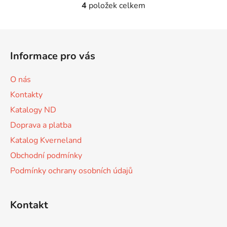
4
položek celkem
O
v
l
Z
á
á
d
Informace pro vás
p
a
a
c
O nás
t
í
Kontakty
p
í
r
Katalogy ND
v
Doprava a platba
k
Katalog Kverneland
y
v
Obchodní podmínky
ý
Podmínky ochrany osobních údajů
p
i
s
Kontakt
u