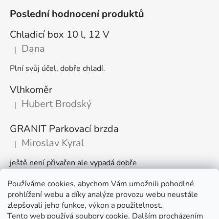
Poslední hodnocení produktů
Chladicí box 10 l, 12 V
Dana
|
Hodnocení produktu je 5 z 5 hvězdiček.
Plní svůj účel, dobře chladí.
Vlhkoměr
Hubert Brodský
|
Hodnocení produktu je 5 z 5 hvězdiček.
GRANIT Parkovací brzda
Miroslav Kyral
|
Hodnocení produktu je 5 z 5 hvězdiček.
ještě není přivařen ale vypadá dobře
Používáme cookies, abychom Vám umožnili pohodlné
Články
prohlížení webu a díky analýze provozu webu neustále
zlepšovali jeho funkce, výkon a použitelnost.
🌾 Prodlužujeme otevírací dobu na sezónu
Tento web používá soubory cookie. Dalším procházením