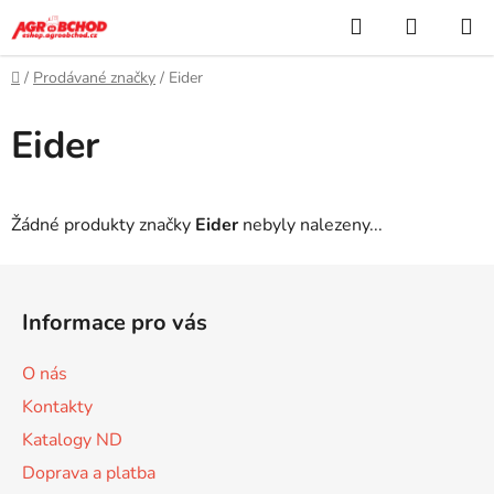
Přejít
Hledat
NÁKUP
na
KOŠÍK
obsah
Domů
/
Prodávané značky
/
Eider
Eider
Žádné produkty značky
Eider
nebyly nalezeny...
Z
á
Informace pro vás
p
a
O nás
t
Kontakty
í
Katalogy ND
Doprava a platba