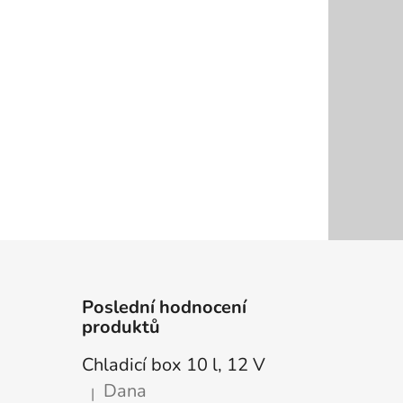
Poslední hodnocení
produktů
Chladicí box 10 l, 12 V
Dana
|
Hodnocení produktu je 5 z 5 hvězdiček.