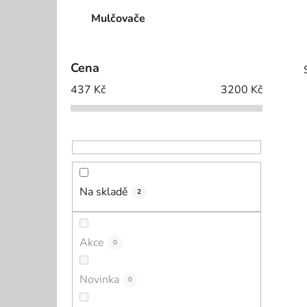
p
Mulčovače
a
n
e
Cena
l
437
Kč
3200
Kč
i
Na skladě
2
Akce
0
Novinka
0