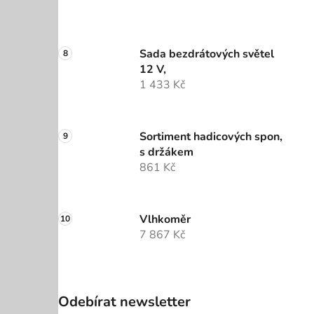
Sada bezdrátových světel
12 V,
1 433 Kč
Sortiment hadicových spon,
s držákem
861 Kč
Vlhkoměr
7 867 Kč
Odebírat newsletter