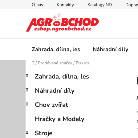
Přejít
O nás
Kontakty
Katalogy ND
Doprav
na
obsah
Zahrada, dílna, les
Náhradní díly
Domů
/
Prodávané značky
/
Fiskars
P
K
Přeskočit
Zahrada, dílna, les
a
kategorie
o
t
s
Náhradní díly
e
t
g
r
Chov zvířat
o
a
r
Hračky a Modely
i
n
e
n
Stroje
í