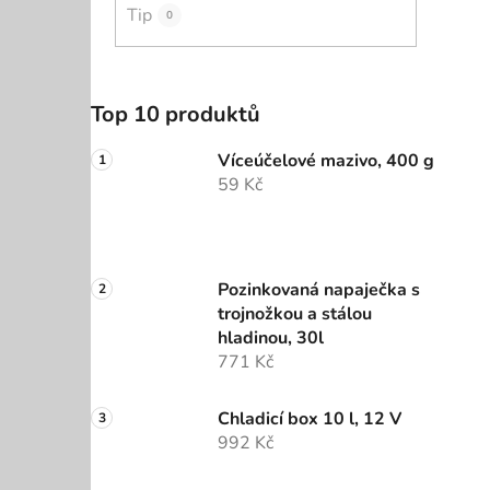
Tip
0
Top 10 produktů
Víceúčelové mazivo, 400 g
59 Kč
Pozinkovaná napaječka s
trojnožkou a stálou
hladinou, 30l
771 Kč
Chladicí box 10 l, 12 V
992 Kč