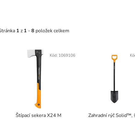
Stránka
1
z
1
-
8
položek celkem
V
ý
Kód:
1069106
Kó
p
s
p
r
o
d
Štípací sekera X24 M
Zahradní rýč Solid™, 
u
k