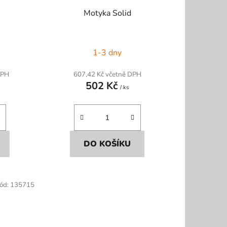
Motyka Solid
1-3 dny
DPH
607,42 Kč včetně DPH
502 Kč
/ ks
DO KOŠÍKU
ód:
135715