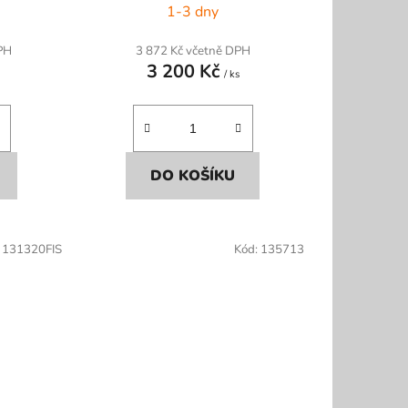
1-3 dny
PH
3 872 Kč včetně DPH
3 200 Kč
/ ks
DO KOŠÍKU
:
131320FIS
Kód:
135713