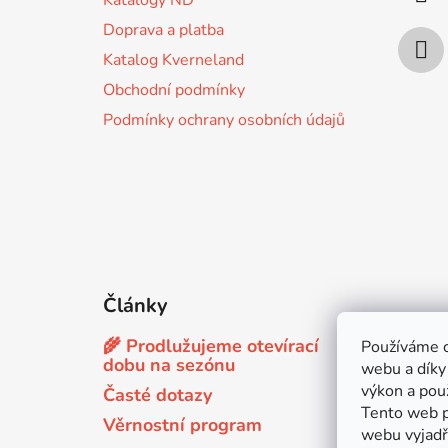
Katalogy ND
Doprava a platba
Katalog Kverneland
Obchodní podmínky
Podmínky ochrany osobních údajů
Články
🌾 Prodlužujeme otevírací
Používáme c
dobu na sezónu
webu a díky
výkon a použ
Časté dotazy
Tento web p
Věrnostní program
webu vyjadřu