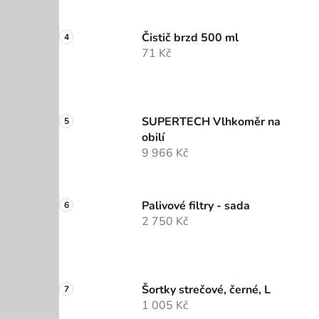
Čistič brzd 500 ml
71 Kč
SUPERTECH Vlhkoměr na
obilí
9 966 Kč
Palivové filtry - sada
2 750 Kč
Šortky strečové, černé, L
1 005 Kč