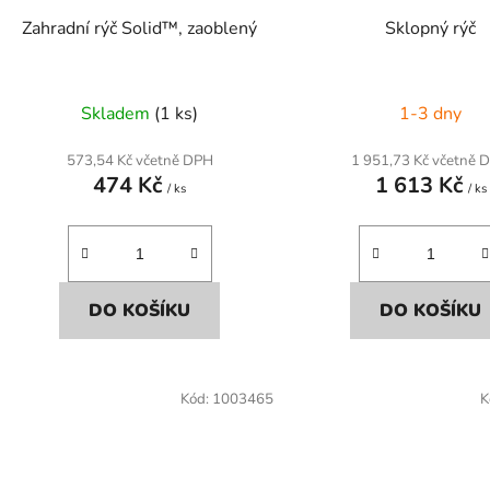
Zahradní rýč Solid™, zaoblený
Sklopný rýč
Skladem
(1 ks)
1-3 dny
573,54 Kč včetně DPH
1 951,73 Kč včetně 
474 Kč
1 613 Kč
/ ks
/ ks
DO KOŠÍKU
DO KOŠÍKU
Kód:
1003465
K