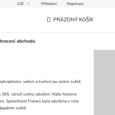
CZK
Přihlášení
Registrace
Podmínky ochrany osobních údajů
PRÁZDNÝ KOŠÍK
NÁKUPNÍ
KOŠÍK
nocení obchodu
zahradnictví, vaření a tvoření po celém světě
a 365. výročí svého založení. Naše historie
en. Společnost Fiskars byla založena v roce
západním světě.