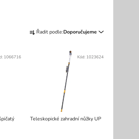
Ř
Řadit podle:
Doporučujeme
a
z
e
d:
1066716
Kód:
1023624
n
í
p
r
o
d
u
k
špičatý
Teleskopické zahradní nůžky UP
t
ů