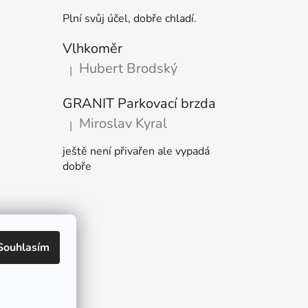
Plní svůj účel, dobře chladí.
Vlhkoměr
Hubert Brodský
|
Hodnocení produktu je 5 z 5 hvězdiček.
GRANIT Parkovací brzda
Miroslav Kyral
|
Hodnocení produktu je 5 z 5 hvězdiček.
ještě není přivařen ale vypadá
dobře
Souhlasím