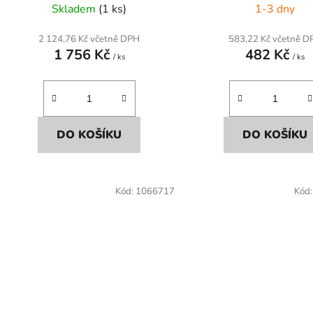
t
Skladem
(1 ks)
1-3 dny
ů
2 124,76 Kč včetně DPH
583,22 Kč včetně D
1 756 Kč
482 Kč
/ ks
/ ks
DO KOŠÍKU
DO KOŠÍKU
Kód:
1066717
Kód