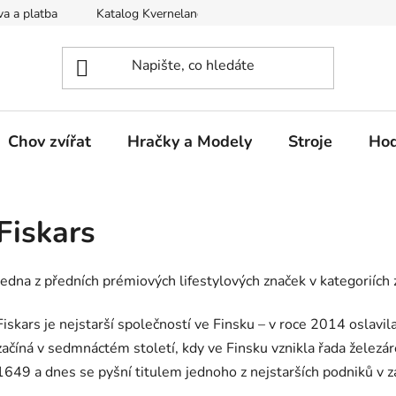
a a platba
Katalog Kverneland
Obchodní podmínky
Chov zvířat
Hračky a Modely
Stroje
Hod
Fiskars
Jedna z předních prémiových lifestylových značek v kategoriích 
Fiskars je nejstarší společností ve Finsku – v roce 2014 oslavil
začíná v sedmnáctém století, kdy ve Finsku vznikla řada železár
1649 a dnes se pyšní titulem jednoho z nejstarších podniků v 