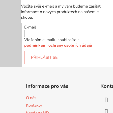
Vložte svůj e-mail a my vám budeme zasílat
informace o nových produktech na našem e-
shopu.
E-mail
Vložením e-mailu souhlasíte s
podmínkami ochrany osobních údajů
PŘIHLÁSIT SE
Z
á
Informace pro vás
Kont
p
a
O nás
t
Kontakty
í