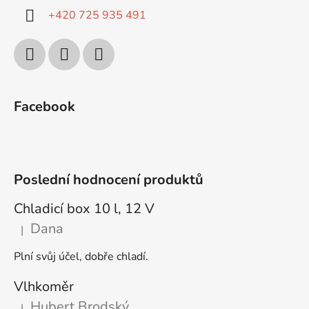
+420 725 935 491
Facebook
Poslední hodnocení produktů
Chladicí box 10 l, 12 V
Dana
|
Hodnocení produktu je 5 z 5 hvězdiček.
Plní svůj účel, dobře chladí.
Vlhkoměr
Hubert Brodský
|