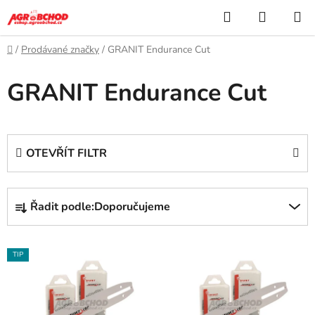
Přejít
Hledat
NÁKUP
na
KOŠÍK
obsah
Domů
/
Prodávané značky
/
GRANIT Endurance Cut
GRANIT Endurance Cut
OTEVŘÍT FILTR
Ř
Řadit podle:
Doporučujeme
a
z
V
e
TIP
ý
n
p
í
i
p