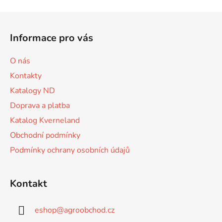
v
l
Z
á
á
d
Informace pro vás
p
a
a
c
O nás
t
í
Kontakty
p
í
r
Katalogy ND
v
Doprava a platba
k
Katalog Kverneland
y
v
Obchodní podmínky
ý
Podmínky ochrany osobních údajů
p
i
s
Kontakt
u
eshop
@
agroobchod.cz