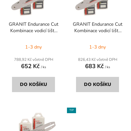
s
r
p
o
r
d
GRANIT Endurance Cut
GRANIT Endurance Cut
o
u
Kombinace vodicí lišty
Kombinace vodicí lišty
d
k
řetězové pily 2+1
řetězové pily 2+1
u
t
1-3 dny
1-3 dny
k
ů
t
788,92 Kč včetně DPH
826,43 Kč včetně DPH
ů
652 Kč
683 Kč
/ ks
/ ks
DO KOŠÍKU
DO KOŠÍKU
TIP