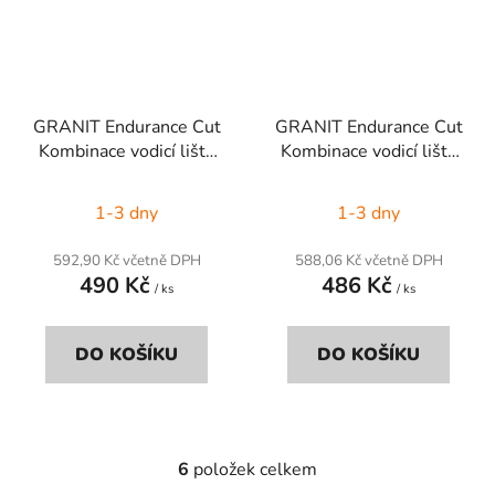
GRANIT Endurance Cut
GRANIT Endurance Cut
Kombinace vodicí lišty
Kombinace vodicí lišty
řetězové pily 2+1
řetězové pily 2+1
1-3 dny
1-3 dny
592,90 Kč včetně DPH
588,06 Kč včetně DPH
490 Kč
486 Kč
/ ks
/ ks
DO KOŠÍKU
DO KOŠÍKU
6
položek celkem
O