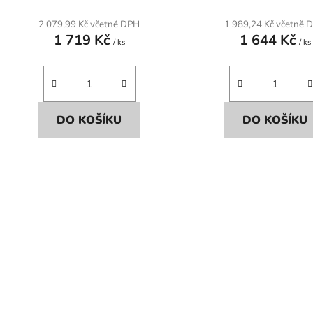
2 079,99 Kč včetně DPH
1 989,24 Kč včetně 
1 719 Kč
1 644 Kč
/ ks
/ ks
DO KOŠÍKU
DO KOŠÍKU
O
v
l
á
d
a
c
í
p