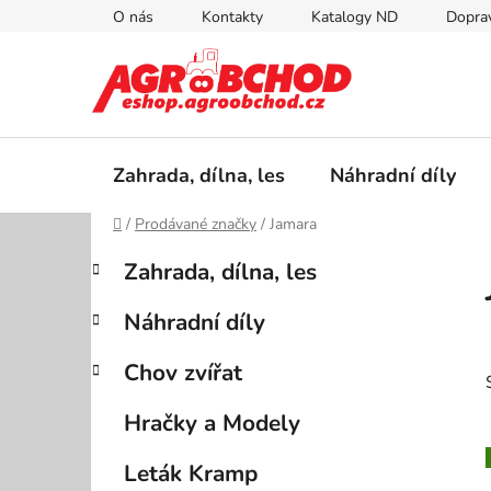
Přejít
O nás
Kontakty
Katalogy ND
Doprav
na
obsah
Zahrada, dílna, les
Náhradní díly
Domů
/
Prodávané značky
/
Jamara
P
K
Přeskočit
Zahrada, dílna, les
a
kategorie
o
t
s
Náhradní díly
e
t
g
r
Chov zvířat
o
a
r
Hračky a Modely
i
n
e
n
Leták Kramp
í