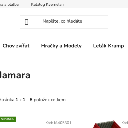
a a platba
Katalog Kverneland
Obchodní podmínky
Chov zvířat
Hračky a Modely
Leták Kramp
Jamara
Stránka
1
z
1
-
8
položek celkem
V
NOVINKA
ý
Kód:
JA405301
Kód