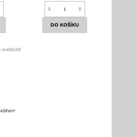
DO KOŠÍKU
:
JA405109
iebherr