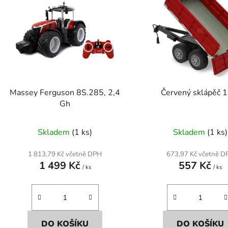
p
s
p
r
o
d
Massey Ferguson 8S.285, 2,4
Červený sklápěč 
u
Gh
k
t
Skladem
(1 ks)
Skladem
(1 ks)
ů
1 813,79 Kč včetně DPH
673,97 Kč včetně D
1 499 Kč
557 Kč
/ ks
/ ks
DO KOŠÍKU
DO KOŠÍKU