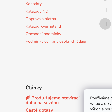
t
Kontakty
í
Katalogy ND
Doprava a platba
Katalog Kverneland
Obchodní podmínky
Podmínky ochrany osobních údajů
Články
🌾 Prodlužujeme otevírací
Používáme c
dobu na sezónu
webu a díky
výkon a použ
Časté dotazy