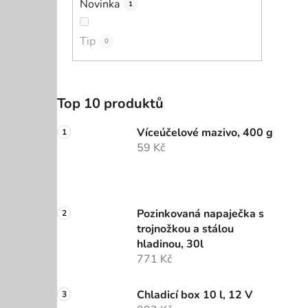
Novinka
1
Tip
0
Top 10 produktů
Víceúčelové mazivo, 400 g
59 Kč
Pozinkovaná napaječka s
trojnožkou a stálou
hladinou, 30l
771 Kč
Chladicí box 10 l, 12 V