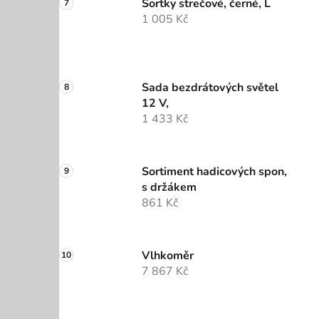
Šortky strečové, černé, L
1 005 Kč
Sada bezdrátových světel
12 V,
1 433 Kč
Sortiment hadicových spon,
s držákem
861 Kč
Vlhkoměr
7 867 Kč