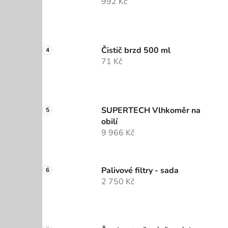
992 Kč
Čistič brzd 500 ml
71 Kč
SUPERTECH Vlhkoměr na
obilí
9 966 Kč
Palivové filtry - sada
2 750 Kč