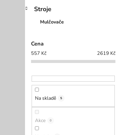
p
Stroje
i
a
n
Mulčovače
e
l
Cena
557
Kč
2619
Kč
Na skladě
5
Akce
0