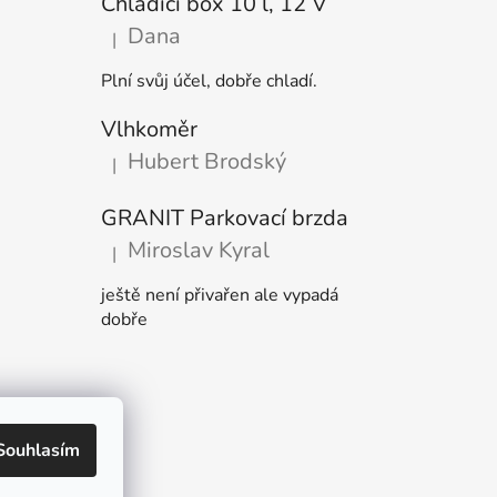
Chladicí box 10 l, 12 V
Dana
|
Hodnocení produktu je 5 z 5 hvězdiček.
Plní svůj účel, dobře chladí.
Vlhkoměr
Hubert Brodský
|
Hodnocení produktu je 5 z 5 hvězdiček.
GRANIT Parkovací brzda
Miroslav Kyral
|
Hodnocení produktu je 5 z 5 hvězdiček.
ještě není přivařen ale vypadá
dobře
Souhlasím