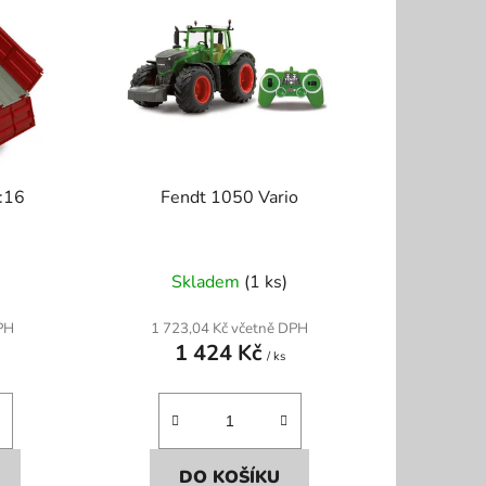
í
p
r
o
d
u
k
1:16
Fendt 1050 Vario
t
ů
Skladem
(1 ks)
PH
1 723,04 Kč včetně DPH
1 424 Kč
/ ks
DO KOŠÍKU