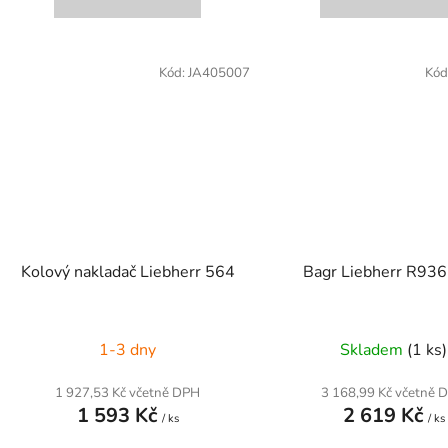
Kód:
JA405007
Kód
Kolový nakladač Liebherr 564
Bagr Liebherr R936
1-3 dny
Skladem
(1 ks)
1 927,53 Kč včetně DPH
3 168,99 Kč včetně 
1 593 Kč
2 619 Kč
/ ks
/ ks