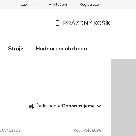
CZK
Přihlášení
Registrace
Podmínky ochrany osobních údajů
PRÁZDNÝ KOŠÍK
NÁKUPNÍ
KOŠÍK
Stroje
Hodnocení obchodu
Ř
Řadit podle:
Doporučujeme
a
z
e
:
JA413108
Kód:
JA405035
n