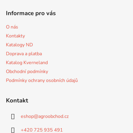
Z
á
á
d
Informace pro vás
p
a
a
c
O nás
t
í
Kontakty
p
í
r
Katalogy ND
v
Doprava a platba
k
Katalog Kverneland
y
v
Obchodní podmínky
ý
Podmínky ochrany osobních údajů
p
i
s
Kontakt
u
eshop
@
agroobchod.cz
+420 725 935 491