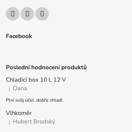
Facebook
Poslední hodnocení produktů
Chladicí box 10 l, 12 V
Dana
|
Hodnocení produktu je 5 z 5 hvězdiček.
Plní svůj účel, dobře chladí.
Vlhkoměr
Hubert Brodský
|
Hodnocení produktu je 5 z 5 hvězdiček.