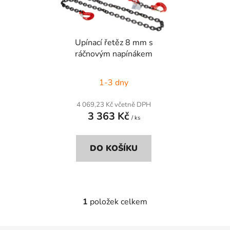
s
r
p
o
r
d
Upínací řetěz 8 mm s
o
u
ráčnovým napínákem
d
k
u
t
1-3 dny
k
ů
t
4 069,23 Kč včetně DPH
ů
3 363 Kč
/ ks
DO KOŠÍKU
1
položek celkem
O
v
l