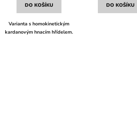
DO KOŠÍKU
DO KOŠÍKU
Varianta s homokinetickým
kardanovým hnacím hřídelem.
O
v
l
á
d
a
c
í
p
r
v
k
y