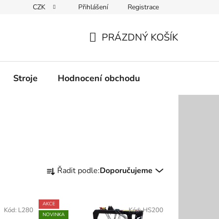
CZK
Přihlášení
Registrace
Podmínky ochrany osobních údajů
PRÁZDNÝ KOŠÍK
NÁKUPNÍ
KOŠÍK
Stroje
Hodnocení obchodu
Ř
Řadit podle:
Doporučujeme
a
z
e
AKCE
Kód:
L280
Kód:
HS200
n
NOVINKA