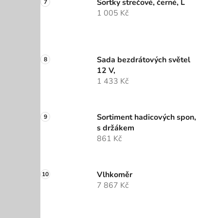
Šortky strečové, černé, L
1 005 Kč
Sada bezdrátových světel
12 V,
1 433 Kč
Sortiment hadicových spon,
s držákem
861 Kč
Vlhkoměr
7 867 Kč