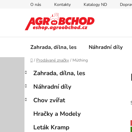
Přejít
O nás
Kontakty
Katalogy ND
Doprav
na
obsah
Zahrada, dílna, les
Náhradní díly
Domů
/
Prodávané značky
/
Müthing
P
K
Přeskočit
Zahrada, dílna, les
a
kategorie
o
t
s
Náhradní díly
e
t
g
r
Chov zvířat
o
a
r
Hračky a Modely
i
n
e
n
Leták Kramp
í