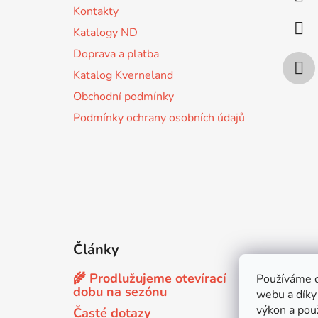
t
Kontakty
í
Katalogy ND
Doprava a platba
Katalog Kverneland
Obchodní podmínky
Podmínky ochrany osobních údajů
Články
🌾 Prodlužujeme otevírací
Používáme c
dobu na sezónu
webu a díky
výkon a použ
Časté dotazy