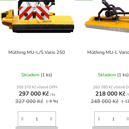
p
s
p
r
o
d
Müthing MU-L/S Vario 250
Müthing MU-L Vari
u
k
t
Skladem
(1 ks)
Skladem
(1 ks)
ů
359 370 Kč včetně DPH
263 780 Kč včetně 
297 000 Kč
218 000 Kč
/ ks
/
327 000 Kč
248 000 Kč
(–9 %)
(–1