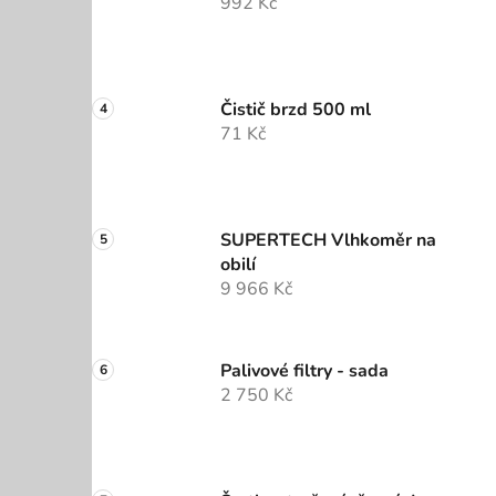
992 Kč
Čistič brzd 500 ml
71 Kč
SUPERTECH Vlhkoměr na
obilí
9 966 Kč
Palivové filtry - sada
2 750 Kč