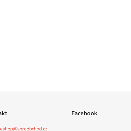
akt
Facebook
eshop
@
agroobchod.cz