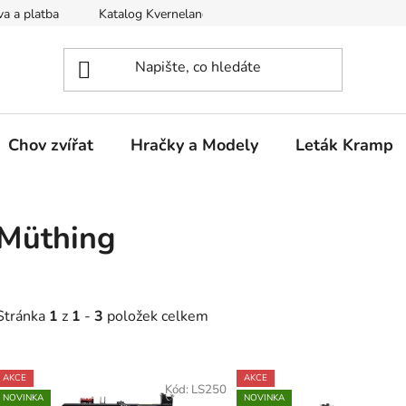
a a platba
Katalog Kverneland
Obchodní podmínky
Chov zvířat
Hračky a Modely
Leták Kramp
Müthing
Stránka
1
z
1
-
3
položek celkem
V
AKCE
AKCE
ý
Kód:
LS250
NOVINKA
NOVINKA