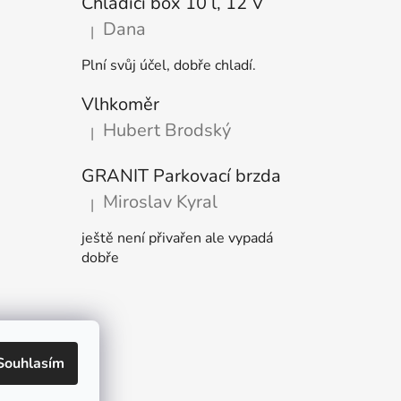
Chladicí box 10 l, 12 V
Dana
|
Hodnocení produktu je 5 z 5 hvězdiček.
Plní svůj účel, dobře chladí.
Vlhkoměr
Hubert Brodský
|
Hodnocení produktu je 5 z 5 hvězdiček.
GRANIT Parkovací brzda
Miroslav Kyral
|
Hodnocení produktu je 5 z 5 hvězdiček.
ještě není přivařen ale vypadá
dobře
Souhlasím