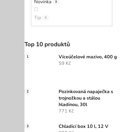
Novinka
3
Tip
0
Top 10 produktů
Víceúčelové mazivo, 400 g
59 Kč
Pozinkovaná napaječka s
trojnožkou a stálou
hladinou, 30l
771 Kč
Chladicí box 10 l, 12 V