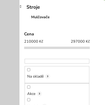
p
Stroje
i
a
n
Mulčovače
e
l
Cena
210000
Kč
297000
Kč
Na skladě
3
Akce
3