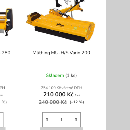
í
p
r
o
d
u
k
o 280
Müthing MU-H/S Vario 200
t
ů
Skladem
(1 ks)
DPH
254 100 Kč včetně DPH
210 000 Kč
 ks
/ ks
240 000 Kč
2 %)
(–12 %)