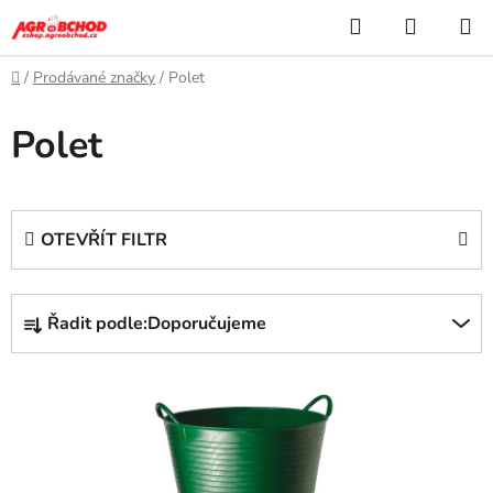
Přejít
Hledat
NÁKUP
na
KOŠÍK
obsah
Domů
/
Prodávané značky
/
Polet
Polet
OTEVŘÍT FILTR
Ř
Řadit podle:
Doporučujeme
a
z
V
e
ý
n
p
í
i
p