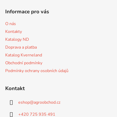
Z
á
á
d
Informace pro vás
p
a
a
c
O nás
t
í
Kontakty
p
í
r
Katalogy ND
v
Doprava a platba
k
Katalog Kverneland
y
v
Obchodní podmínky
ý
Podmínky ochrany osobních údajů
p
i
s
Kontakt
u
eshop
@
agroobchod.cz
+420 725 935 491