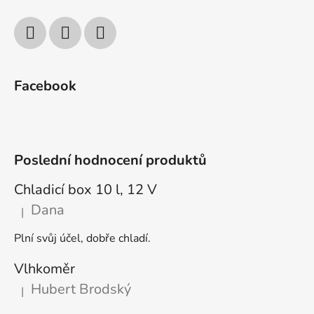
Facebook
Poslední hodnocení produktů
Chladicí box 10 l, 12 V
Dana
|
Hodnocení produktu je 5 z 5 hvězdiček.
Plní svůj účel, dobře chladí.
Vlhkoměr
Hubert Brodský
|
Hodnocení produktu je 5 z 5 hvězdiček.