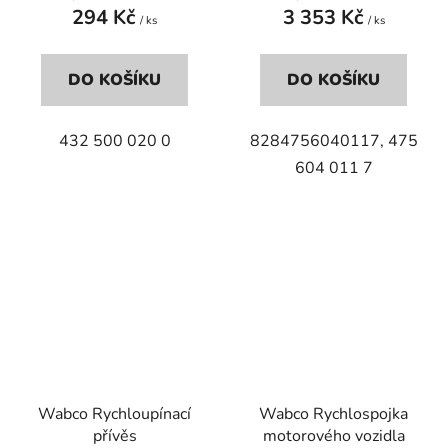
294 Kč
3 353 Kč
/ ks
/ ks
DO KOŠÍKU
DO KOŠÍKU
432 500 020 0
8284756040117, 475
604 011 7
Wabco Rychloupínací
Wabco Rychlospojka
přívěs
motorového vozidla