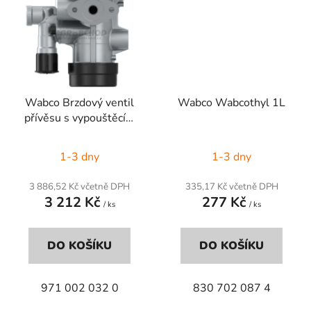
Wabco Brzdový ventil
Wabco Wabcothyl 1L
přívěsu s vypouštěcím
ven
1-3 dny
1-3 dny
3 886,52 Kč včetně DPH
335,17 Kč včetně DPH
3 212 Kč
277 Kč
/ ks
/ ks
DO KOŠÍKU
DO KOŠÍKU
971 002 032 0
830 702 087 4