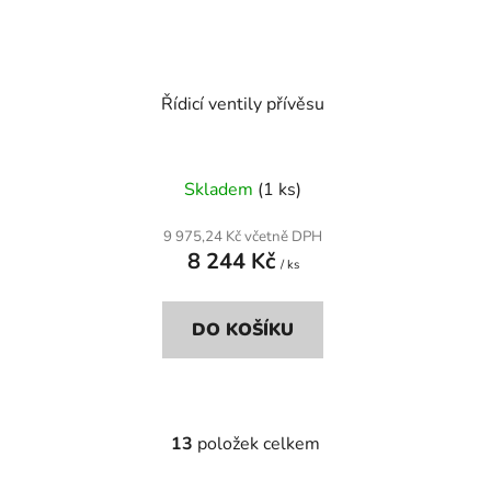
Řídicí ventily přívěsu
Skladem
(1 ks)
9 975,24 Kč včetně DPH
8 244 Kč
/ ks
DO KOŠÍKU
13
položek celkem
O
v