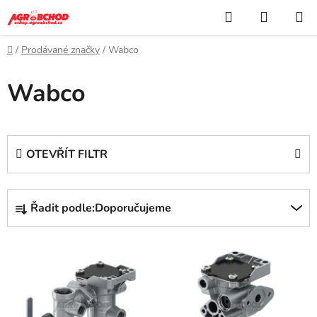
Přejít
Hledat
NÁKUP
na
KOŠÍK
obsah
Domů
/
Prodávané značky
/
Wabco
Wabco
OTEVŘÍT FILTR
Ř
Řadit podle:
Doporučujeme
a
z
V
e
ý
n
p
í
i
p