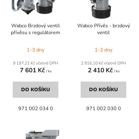
s
r
p
o
r
d
Wabco Brzdový ventil
Wabco Přívěs - brzdový
o
u
přívěsu s regulátorem
ventil
d
k
u
t
1-3 dny
1-3 dny
k
ů
t
9 197,21 Kč včetně DPH
2 916,10 Kč včetně DPH
ů
7 601 Kč
2 410 Kč
/ ks
/ ks
DO KOŠÍKU
DO KOŠÍKU
971 002 034 0
971 002 030 0