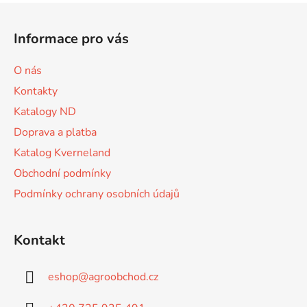
l
Z
á
á
d
Informace pro vás
p
a
a
c
O nás
t
í
Kontakty
p
í
r
Katalogy ND
v
Doprava a platba
k
Katalog Kverneland
y
v
Obchodní podmínky
ý
Podmínky ochrany osobních údajů
p
i
s
Kontakt
u
eshop
@
agroobchod.cz