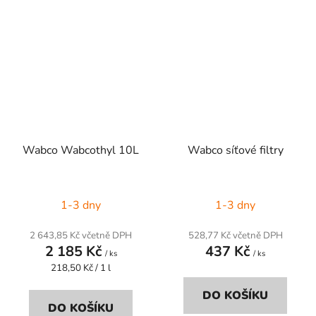
Wabco Wabcothyl 10L
Wabco síťové filtry
1-3 dny
1-3 dny
2 643,85 Kč včetně DPH
528,77 Kč včetně DPH
2 185 Kč
437 Kč
/ ks
/ ks
Měrná
218,50 Kč / 1 l
cena:
DO KOŠÍKU
DO KOŠÍKU