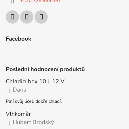
+420 725 935 491
Facebook
Poslední hodnocení produktů
Chladicí box 10 l, 12 V
Dana
|
Hodnocení produktu je 5 z 5 hvězdiček.
Plní svůj účel, dobře chladí.
Vlhkoměr
Hubert Brodský
|
Hodnocení produktu je 5 z 5 hvězdiček.