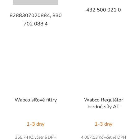
432 500 021 0
8288307020884, 830
702 088 4
Wabco síťové filtry
Wabco Regulátor
brzdné síly AT
1-3 dny
1-3 dny
355,74 Kč včetně DPH
4 057,13 Kč včetně DPH