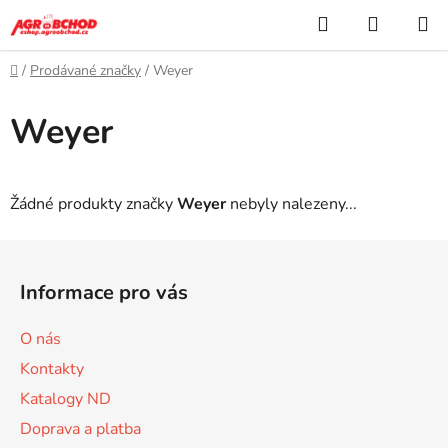
Přejít
Hledat
NÁKUP
na
KOŠÍK
obsah
Domů
/
Prodávané značky
/
Weyer
Weyer
Žádné produkty značky
Weyer
nebyly nalezeny...
Z
á
Informace pro vás
p
a
O nás
t
Kontakty
í
Katalogy ND
Doprava a platba