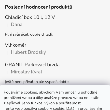
Poslední hodnocení produktů
Chladicí box 10 l, 12 V
Dana
|
Hodnocení produktu je 5 z 5 hvězdiček.
Plní svůj účel, dobře chladí.
Vlhkoměr
Hubert Brodský
|
Hodnocení produktu je 5 z 5 hvězdiček.
GRANIT Parkovací brzda
Miroslav Kyral
|
Hodnocení produktu je 5 z 5 hvězdiček.
ještě není přivařen ale vypadá dobře
Používáme cookies, abychom Vám umožnili pohodlné
Články
prohlížení webu a díky analýze provozu webu neustále
zlepšovali jeho funkce, výkon a použitelnost.
🌾 Prodlužujeme otevírací dobu na sezónu
Tento web používá soubory cookie. Dalším procházením