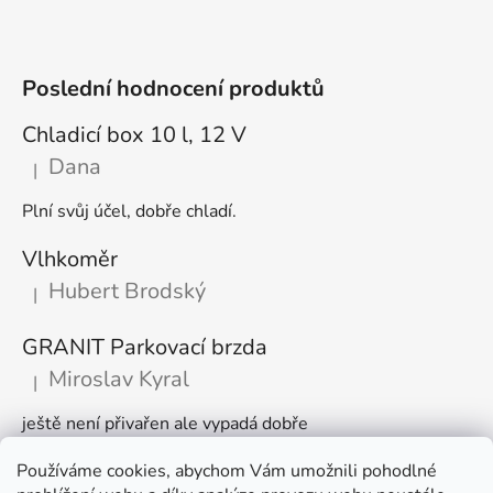
Poslední hodnocení produktů
Chladicí box 10 l, 12 V
Dana
|
Hodnocení produktu je 5 z 5 hvězdiček.
Plní svůj účel, dobře chladí.
Vlhkoměr
Hubert Brodský
|
Hodnocení produktu je 5 z 5 hvězdiček.
GRANIT Parkovací brzda
Miroslav Kyral
|
Hodnocení produktu je 5 z 5 hvězdiček.
ještě není přivařen ale vypadá dobře
Používáme cookies, abychom Vám umožnili pohodlné