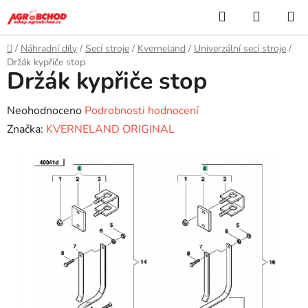
Přejít
Hledat
NÁKUP
na
KOŠÍK
obsah
Domů
/
Náhradní díly
/
Secí stroje
/
Kverneland
/
Univerzální secí stroje
/
Držák kypřiče stop
Držák kypřiče stop
Průměrné
Neohodnoceno
Podrobnosti hodnocení
hodnocení
Značka:
KVERNELAND ORIGINAL
produktu
je
0,0
z
5
hvězdiček.