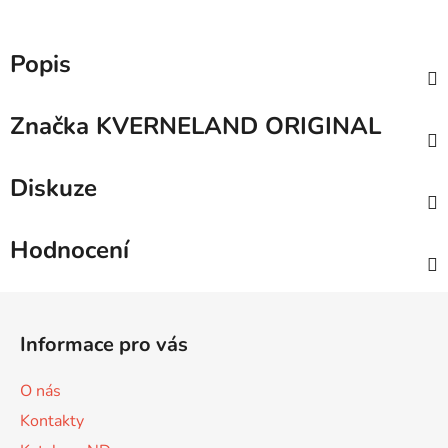
Popis
Značka
KVERNELAND ORIGINAL
Diskuze
Hodnocení
Z
á
Informace pro vás
p
a
O nás
t
Kontakty
í