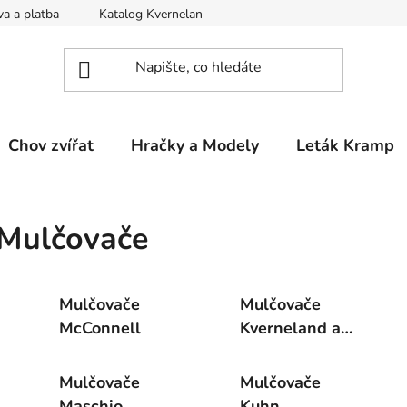
a a platba
Katalog Kverneland
Obchodní podmínky
Chov zvířat
Hračky a Modely
Leták Kramp
Mulčovače
Mulčovače
Mulčovače
McConnell
Kverneland a
Vicon
Mulčovače
Mulčovače
Maschio
Kuhn