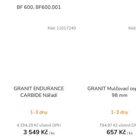
BF 600, BF600.001
Kód:
11017240
Kód
GRANIT ENDURANCE
GRANIT Mulčovací ce
CARBIDE Nářadí
98 mm
1-3 dny
1-3 dny
4 294,29 Kč včetně DPH
794,97 Kč včetně D
3 549 Kč
657 Kč
/ ks
/ ks