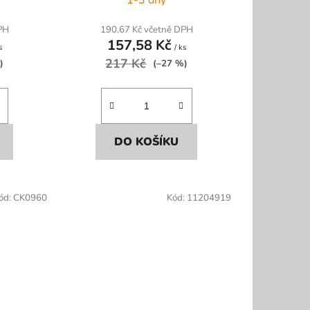
PH
190,67 Kč včetně DPH
157,58 Kč
s
/ ks
217 Kč
)
(–27 %)
DO KOŠÍKU
ód:
CK0960
Kód:
11204919