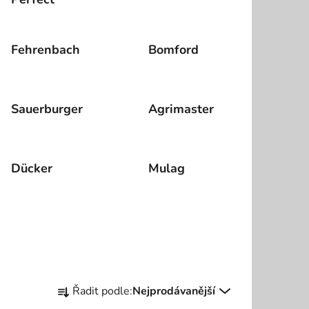
Fehrenbach
Bomford
Sauerburger
Agrimaster
Dücker
Mulag
Ř
Řadit podle:
Nejprodávanější
a