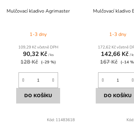
Mulčovací kladivo Agrimaster
Mulčovací kladivo 
1-3 dny
1-3 dny
109,29 Kč včetně DPH
172,62 Kč včetně D
90,32 Kč
142,66 Kč
/ ks
/ k
128 Kč
167 Kč
(–29 %)
(–14 %
DO KOŠÍKU
DO KOŠÍKU
Kód:
11483618
Kód