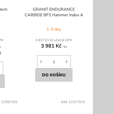
Berti
GRANIT ENDURANCE
CARBIDE BFS Hammer Index A
1-3 dny
PH
4 817,01 Kč včetně DPH
3 981 Kč
s
/ ks
)
DO KOŠÍKU
:
11097320
Kód:
11017533