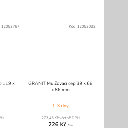
:
12053767
Kód:
12053033
p 119 x
GRANIT Mulčovací cep 39 x 68
x 86 mm
1-3 dny
PH
273,46 Kč včetně DPH
226 Kč
/ ks