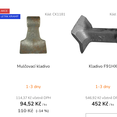
V
AKCE
ý
Kód:
CK1181
Kód
LETÁK KRAMP
p
s
p
r
o
d
Mulčovací kladivo
Kladivo F91HX
u
k
t
1-3 dny
1-3 dny
ů
114,37 Kč včetně DPH
546,92 Kč včetně D
94,52 Kč
452 Kč
/ ks
/ ks
110 Kč
(–14 %)