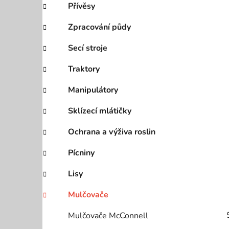
Přívěsy
p
a
Zpracování půdy
n
Secí stroje
e
l
Traktory
Manipulátory
Sklízecí mlátičky
Ochrana a výživa roslin
Pícniny
Lisy
Mulčovače
Mulčovače McConnell