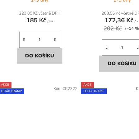
223,85 Kč včetně DPH
208,56 Kč včetně D
185 Kč
172,36 Kč
/ ks
/ k
202 Kč
(–14 %
DO KOŠÍKU
DO KOŠÍKU
AKCE
AKCE
Kód:
CK2322
K
LETÁK KRAMP
LETÁK KRAMP