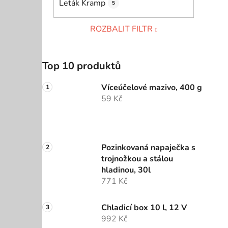
Leták Kramp
5
ROZBALIT FILTR
Top 10 produktů
Víceúčelové mazivo, 400 g
59 Kč
Pozinkovaná napaječka s
trojnožkou a stálou
hladinou, 30l
771 Kč
Chladicí box 10 l, 12 V
992 Kč