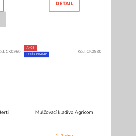
DETAIL
AKCE
ód:
CK0950
Kód:
CK0930
LETÁK KRAMP
Berti
Mulčovací kladivo Agricom
1-3 dny