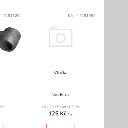
z
e
:
4.7191320
Kód:
4.7191054
n
í
p
r
o
d
u
k
Vložka
t
ů
Na dotaz
151,25 Kč včetně DPH
PH
125 Kč
/ ks