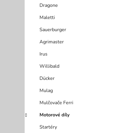
Dragone
Maletti
Sauerburger
Agrimaster
Irus
Willibald
Dücker
Mulag
Mulčovače Ferri
Motorové díly
Startéry