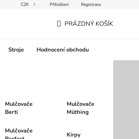
CZK
Přihlášení
Registrace
Podmínky ochrany osobních údajů
PRÁZDNÝ KOŠÍK
NÁKUPNÍ
KOŠÍK
Stroje
Hodnocení obchodu
Mulčovače
Mulčovače
Berti
Müthing
Mulčovače
Kirpy
Perfect