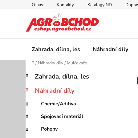
Přejít
O nás
Kontakty
Katalogy ND
Doprav
na
obsah
Zahrada, dílna, les
Náhradní díly
Domů
/
Náhradní díly
/
Mulčovače
P
K
Přeskočit
Zahrada, dílna, les
a
kategorie
o
t
s
Náhradní díly
e
t
g
r
Chemie/Aditiva
o
a
r
Spojovací materiál
i
n
e
n
Pohony
í