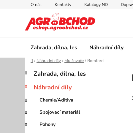
Přejít
O nás
Kontakty
Katalogy ND
Doprav
na
obsah
Zahrada, dílna, les
Náhradní díly
Domů
/
Náhradní díly
/
Mulčovače
/
Bomford
P
K
Přeskočit
Zahrada, dílna, les
a
kategorie
o
t
s
Náhradní díly
e
t
g
r
Chemie/Aditiva
o
a
r
Spojovací materiál
i
n
e
n
Pohony
í