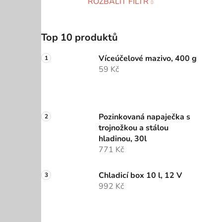
ROZBALIT FILTR
Top 10 produktů
Víceúčelové mazivo, 400 g
59 Kč
Pozinkovaná napaječka s
trojnožkou a stálou
hladinou, 30l
771 Kč
Chladicí box 10 l, 12 V
992 Kč