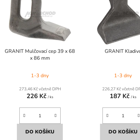
s
p
r
o
d
GRANIT Mulčovací cep 39 x 68
GRANIT Kladiv
u
x 86 mm
k
t
1-3 dny
1-3 dny
ů
273,46 Kč včetně DPH
226,27 Kč včetně D
226 Kč
187 Kč
/ ks
/ ks
DO KOŠÍKU
DO KOŠÍKU