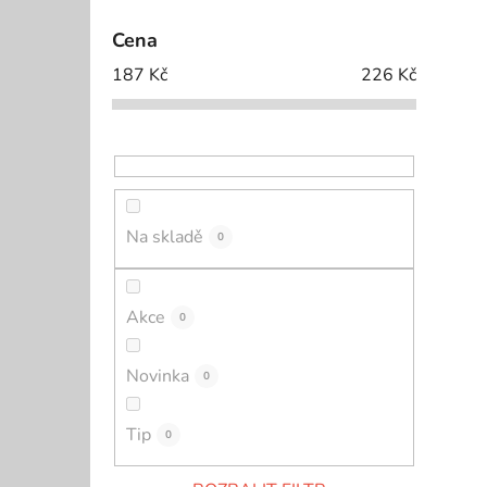
Cena
187
Kč
226
Kč
Na skladě
0
Akce
0
Novinka
0
Tip
0