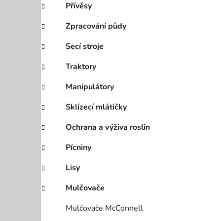
Přívěsy
i
p
a
Zpracování půdy
n
Secí stroje
e
l
Traktory
Manipulátory
Sklízecí mlátičky
Ochrana a výživa roslin
Pícniny
Lisy
Mulčovače
Mulčovače McConnell