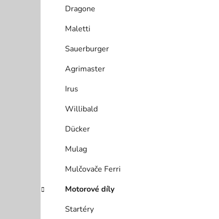
Dragone
Maletti
Sauerburger
Agrimaster
Irus
Willibald
Dücker
Mulag
Mulčovače Ferri
Motorové díly
Startéry