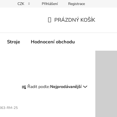
CZK
Přihlášení
Registrace
Podmínky ochrany osobních údajů
PRÁZDNÝ KOŠÍK
NÁKUPNÍ
KOŠÍK
Stroje
Hodnocení obchodu
Ř
Řadit podle:
Nejprodávanější
a
z
e
063-RM-25
n
í