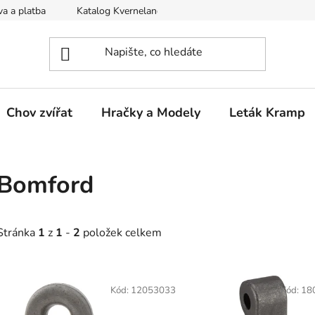
a a platba
Katalog Kverneland
Obchodní podmínky
Chov zvířat
Hračky a Modely
Leták Kramp
Bomford
Stránka
1
z
1
-
2
položek celkem
V
ý
Kód:
12053033
Kód:
18
p