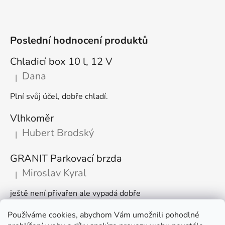
Poslední hodnocení produktů
Chladicí box 10 l, 12 V
Dana
|
Hodnocení produktu je 5 z 5 hvězdiček.
Plní svůj účel, dobře chladí.
Vlhkoměr
Hubert Brodský
|
Hodnocení produktu je 5 z 5 hvězdiček.
GRANIT Parkovací brzda
Miroslav Kyral
|
Hodnocení produktu je 5 z 5 hvězdiček.
ještě není přivařen ale vypadá dobře
Používáme cookies, abychom Vám umožnili pohodlné