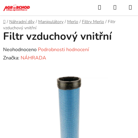
Přejít
Hledat
NÁKUP
na
KOŠÍK
obsah
Domů
/
Náhradní díly
/
Manipulátory
/
Merlo
/
Filtry Merlo
/
Filtr
vzduchový vnitřní
Filtr vzduchový vnitřní
Průměrné
Neohodnoceno
Podrobnosti hodnocení
hodnocení
Značka:
NÁHRADA
produktu
je
0,0
z
5
hvězdiček.