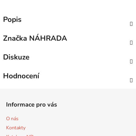
Popis
Značka
NÁHRADA
Diskuze
Hodnocení
Z
á
Informace pro vás
p
a
O nás
t
Kontakty
í