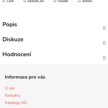
Tisk
Zeptat se
Hlídat
Sdílet
Popis
Diskuze
Hodnocení
Z
á
Informace pro vás
p
a
O nás
t
Kontakty
í
Katalogy ND