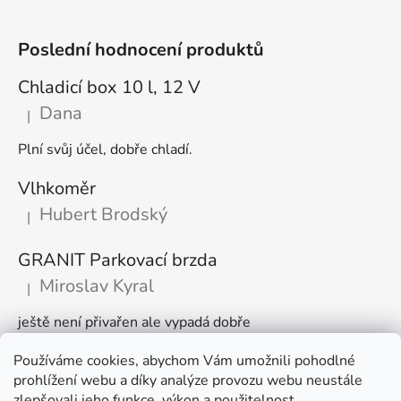
Poslední hodnocení produktů
Chladicí box 10 l, 12 V
Dana
|
Hodnocení produktu je 5 z 5 hvězdiček.
Plní svůj účel, dobře chladí.
Vlhkoměr
Hubert Brodský
|
Hodnocení produktu je 5 z 5 hvězdiček.
GRANIT Parkovací brzda
Miroslav Kyral
|
Hodnocení produktu je 5 z 5 hvězdiček.
ještě není přivařen ale vypadá dobře
Používáme cookies, abychom Vám umožnili pohodlné
Články
prohlížení webu a díky analýze provozu webu neustále
zlepšovali jeho funkce, výkon a použitelnost.