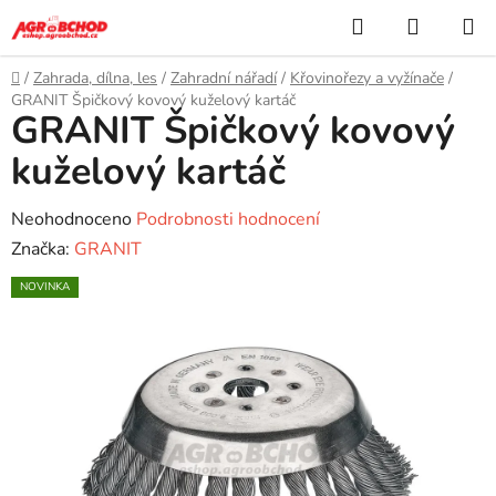
Přejít
Hledat
NÁKUP
na
KOŠÍK
obsah
Domů
/
Zahrada, dílna, les
/
Zahradní nářadí
/
Křovinořezy a vyžínače
/
GRANIT Špičkový kovový kuželový kartáč
GRANIT Špičkový kovový
kuželový kartáč
Průměrné
Neohodnoceno
Podrobnosti hodnocení
hodnocení
Značka:
GRANIT
produktu
NOVINKA
je
0,0
z
5
hvězdiček.