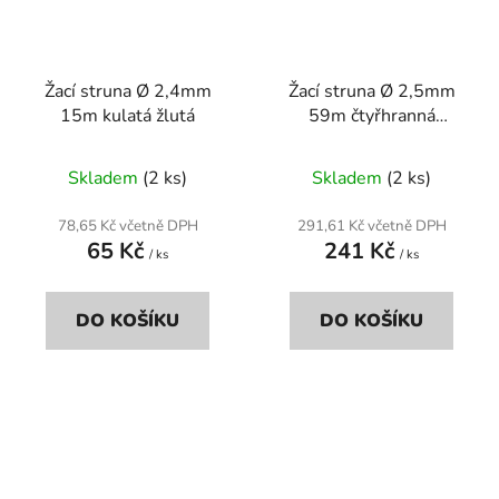
Žací struna Ø 2,4mm
Žací struna Ø 2,5mm
15m kulatá žlutá
59m čtyřhranná
Titanium Power šedá
Skladem
(2 ks)
Skladem
(2 ks)
78,65 Kč včetně DPH
291,61 Kč včetně DPH
65 Kč
241 Kč
/ ks
/ ks
DO KOŠÍKU
DO KOŠÍKU