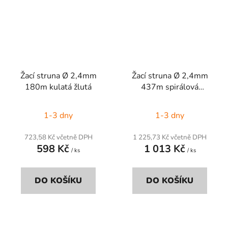
Žací struna Ø 2,4mm
Žací struna Ø 2,4mm
180m kulatá žlutá
437m spirálová
nízkohlučná červená
1-3 dny
1-3 dny
723,58 Kč včetně DPH
1 225,73 Kč včetně DPH
598 Kč
1 013 Kč
/ ks
/ ks
DO KOŠÍKU
DO KOŠÍKU