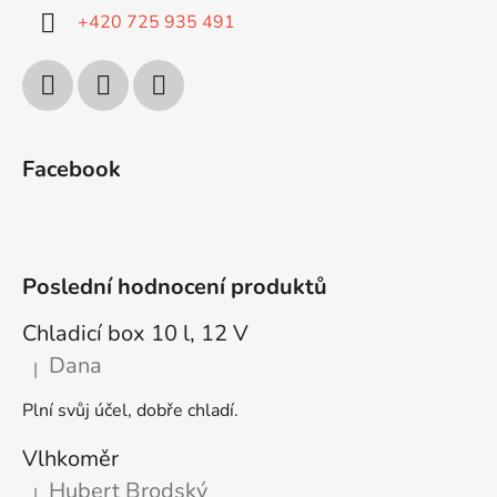
+420 725 935 491
Facebook
Poslední hodnocení produktů
Chladicí box 10 l, 12 V
Dana
|
Hodnocení produktu je 5 z 5 hvězdiček.
Plní svůj účel, dobře chladí.
Vlhkoměr
Hubert Brodský
|