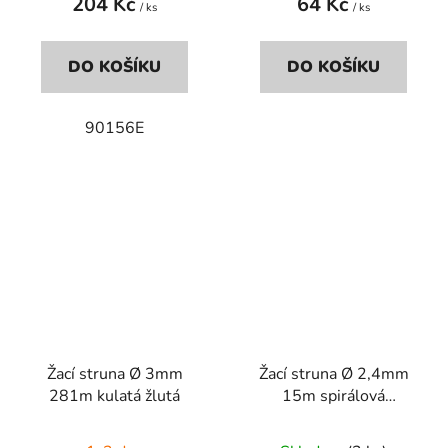
204 Kč
64 Kč
/ ks
/ ks
DO KOŠÍKU
DO KOŠÍKU
90156E
Žací struna Ø 3mm
Žací struna Ø 2,4mm
281m kulatá žlutá
15m spirálová
nízkohlučná červená