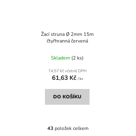
Žací struna Ø 2mm 15m
čtyřhranná červená
Skladem
(2 ks)
74,57 Kč včetně DPH
61,63 Kč
/ ks
DO KOŠÍKU
43
položek celkem
O