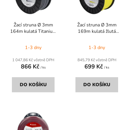
s
u
p
k
r
t
Žací struna Ø 3mm
Žací struna Ø 3mm
o
ů
164m kulatá Titanium
169m kulatá žlutá
d
Power šedá Kramp
Kramp
u
1-3 dny
1-3 dny
k
t
1 047,86 Kč včetně DPH
845,79 Kč včetně DPH
ů
866 Kč
699 Kč
/ ks
/ ks
DO KOŠÍKU
DO KOŠÍKU