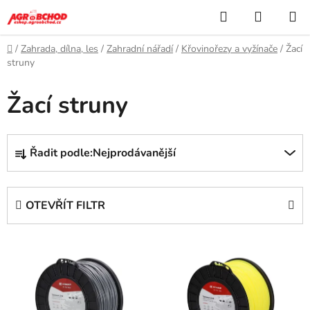
Přejít
Hledat
NÁKUP
na
KOŠÍK
obsah
Domů
/
Zahrada, dílna, les
/
Zahradní nářadí
/
Křovinořezy a vyžínače
/
Žací
struny
Žací struny
Ř
Řadit podle:
Nejprodávanější
a
z
e
OTEVŘÍT FILTR
n
í
V
p
ý
r
p
o
i
d