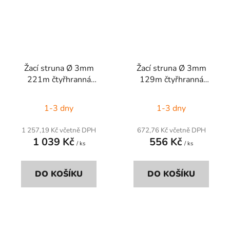
Žací struna Ø 3mm
Žací struna Ø 3mm
221m čtyřhranná
129m čtyřhranná
červená
Titanium Power šedá
1-3 dny
1-3 dny
1 257,19 Kč včetně DPH
672,76 Kč včetně DPH
1 039 Kč
556 Kč
/ ks
/ ks
DO KOŠÍKU
DO KOŠÍKU