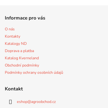
v
l
Z
á
á
d
Informace pro vás
p
a
a
c
O nás
t
í
Kontakty
p
í
r
Katalogy ND
v
Doprava a platba
k
Katalog Kverneland
y
v
Obchodní podmínky
ý
Podmínky ochrany osobních údajů
p
i
s
Kontakt
u
eshop
@
agroobchod.cz