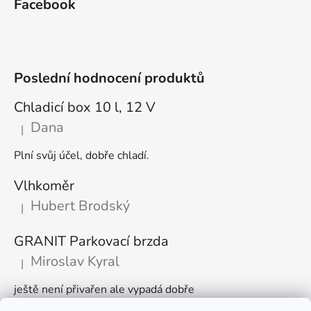
Facebook
Poslední hodnocení produktů
Chladicí box 10 l, 12 V
Dana
|
Hodnocení produktu je 5 z 5 hvězdiček.
Plní svůj účel, dobře chladí.
Vlhkoměr
Hubert Brodský
|
Hodnocení produktu je 5 z 5 hvězdiček.
GRANIT Parkovací brzda
Miroslav Kyral
|
Hodnocení produktu je 5 z 5 hvězdiček.
ještě není přivařen ale vypadá dobře