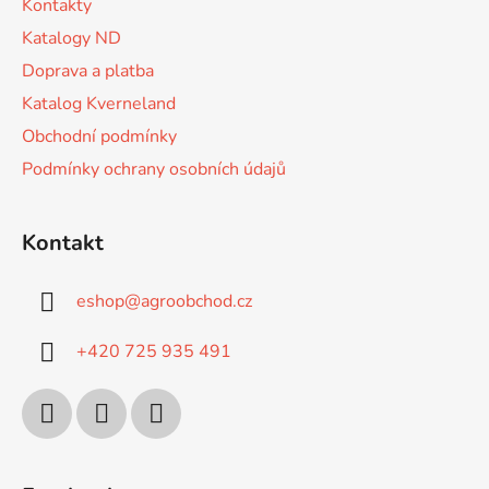
Kontakty
í
Katalogy ND
Doprava a platba
Katalog Kverneland
Obchodní podmínky
Podmínky ochrany osobních údajů
Kontakt
eshop
@
agroobchod.cz
+420 725 935 491