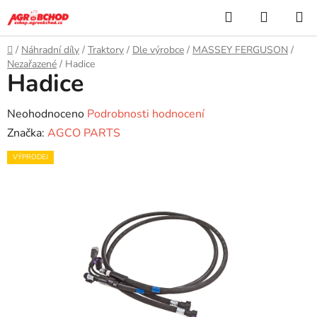
Přejít
Hledat
NÁKUP
na
KOŠÍK
obsah
Domů
/
Náhradní díly
/
Traktory
/
Dle výrobce
/
MASSEY FERGUSON
/
Nezařazené
/
Hadice
Hadice
Průměrné
Neohodnoceno
Podrobnosti hodnocení
hodnocení
Značka:
AGCO PARTS
produktu
VÝPRODEJ
je
0,0
z
5
hvězdiček.