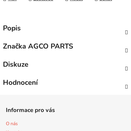
Popis
Značka
AGCO PARTS
Diskuze
Hodnocení
Z
á
Informace pro vás
p
a
O nás
t