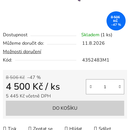
8 506
KČ
–47 %
Dostupnost
Skladem
(1 ks)
Můžeme doručit do:
11.8.2026
Možnosti doručení
Kód:
4352483M1
8 506 Kč
–47 %
4 500 Kč
/ ks
5 445 Kč včetně DPH
Měrná cena:
DO KOŠÍKU
Tisk
Zeptat se
Hlídat
Sdílet