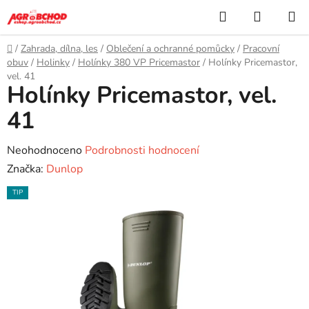
Přejít
Hledat
NÁKUP
na
KOŠÍK
obsah
Domů
/
Zahrada, dílna, les
/
Oblečení a ochranné pomůcky
/
Pracovní
obuv
/
Holinky
/
Holínky 380 VP Pricemastor
/
Holínky Pricemastor,
vel. 41
Holínky Pricemastor, vel.
41
Průměrné
Neohodnoceno
Podrobnosti hodnocení
hodnocení
Značka:
Dunlop
produktu
TIP
je
0,0
z
5
hvězdiček.