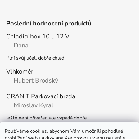
Poslední hodnocení produktů
Chladicí box 10 l, 12 V
Dana
|
Hodnocení produktu je 5 z 5 hvězdiček.
Plní svůj účel, dobře chladí.
Vlhkoměr
Hubert Brodský
|
Hodnocení produktu je 5 z 5 hvězdiček.
GRANIT Parkovací brzda
Miroslav Kyral
|
Hodnocení produktu je 5 z 5 hvězdiček.
ještě není přivařen ale vypadá dobře
Používáme cookies, abychom Vám umožnili pohodlné
Články
prohlížení webu a díky analýze provozu webu neustále