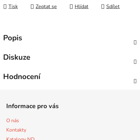
Tisk
Zeptat se
Hlídat
Sdílet
Popis
Diskuze
Hodnocení
Z
á
Informace pro vás
p
a
O nás
t
Kontakty
í
Katalogy ND