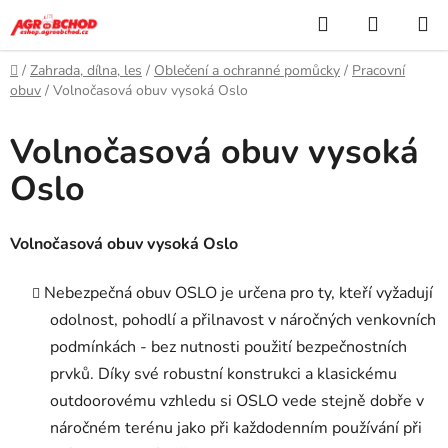
Přejít
Hledat
NÁKUP
na
KOŠÍK
obsah
Domů
/
Zahrada, dílna, les
/
Oblečení a ochranné pomůcky
/
Pracovní
obuv
/
Volnočasová obuv vysoká Oslo
Volnočasová obuv vysoká
Oslo
Volnočasová obuv vysoká Oslo
Nebezpečná obuv OSLO je určena pro ty, kteří vyžadují
odolnost, pohodlí a přilnavost v náročných venkovních
podmínkách - bez nutnosti použití bezpečnostních
prvků. Díky své robustní konstrukci a klasickému
outdoorovému vzhledu si OSLO vede stejně dobře v
náročném terénu jako při každodenním používání při