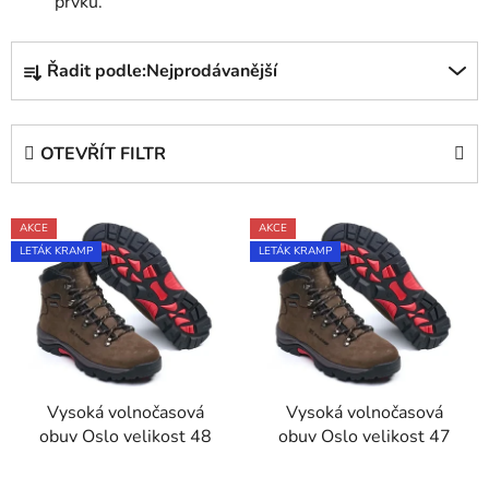
prvků.
Ř
Řadit podle:
Nejprodávanější
a
z
e
OTEVŘÍT FILTR
n
í
V
p
AKCE
AKCE
ý
r
LETÁK KRAMP
LETÁK KRAMP
p
o
i
d
s
u
p
k
r
t
Vysoká volnočasová
Vysoká volnočasová
o
ů
obuv Oslo velikost 48
obuv Oslo velikost 47
d
u