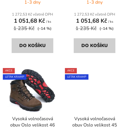
1-3 dny
1-3 dny
k
t
1 272,53 Kč včetně DPH
1 272,53 Kč včetně DPH
ů
1 051,68 Kč
1 051,68 Kč
/ ks
/ ks
1 235 Kč
1 235 Kč
(–14 %)
(–14 %)
DO KOŠÍKU
DO KOŠÍKU
AKCE
AKCE
LETÁK KRAMP
LETÁK KRAMP
Vysoká volnočasová
Vysoká volnočasová
obuv Oslo velikost 46
obuv Oslo velikost 45