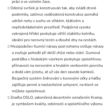
práci a ve volném čase.
Odolný svršek je konstruován tak, aby zvládl drsné
podmínky, zatímco voděodolná konstrukce pomáhá
udržet nohy v suchu ve vlhkém, blátivém a
nepředvídatelném prostředí. Podpůrná vysoko
vykrojená hřídel poskytuje větší stabilitu kotníku,
ideální pro nerovný terén a dlouhé dny na cestách.
Mezipodešev tlumící nárazy pod nohama snižuje nárazy
a zvyšuje pohodlí při delší chůzi nebo stání. Gumová
podrážka s hlubokým vzorkem poskytuje spolehlivou
přilnavost na nerovném a hrubém venkovním povrchu
a dodá vám jistotu, ať už vás den zavede kamkoli.
Bezpečný systém šněrování s kovovými očky a háčky
zajišťuje pevné a nastavitelné uchycení, na které se
můžete spolehnout.
Značka OSLO, zakončená decentním označením Kramp,
je symbolem kvality, odolnosti a spolehlivého výkonu