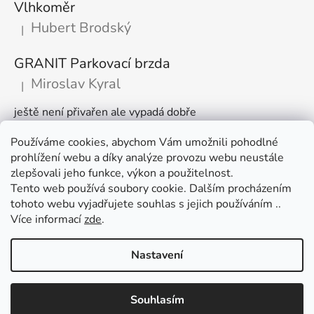
Vlhkoměr
Hubert Brodský
|
Hodnocení produktu je 5 z 5 hvězdiček.
GRANIT Parkovací brzda
Miroslav Kyral
|
Hodnocení produktu je 5 z 5 hvězdiček.
ještě není přivařen ale vypadá dobře
Používáme cookies, abychom Vám umožnili pohodlné
Články
prohlížení webu a díky analýze provozu webu neustále
zlepšovali jeho funkce, výkon a použitelnost.
🌾 Prodlužujeme otevírací dobu na sezónu
Tento web používá soubory cookie. Dalším procházením
tohoto webu vyjadřujete souhlas s jejich používáním ..
Časté dotazy
Více informací
zde
.
Věrnostní program
Nastavení
Vytvořil Shoptet
Využijte slevu 100 Kč při nákupu nad 1500 Kč. V nákupním košíku
Souhlasím
Copyright 2026
AGROOBCHOD e-shop
. Všechna práva
zadejte kód "košík " a sleva je vaše :)