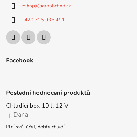
eshop
@
agroobchod.cz
+420 725 935 491
Facebook
Poslední hodnocení produktů
Chladicí box 10 l, 12 V
Dana
|
Hodnocení produktu je 5 z 5 hvězdiček.
Plní svůj účel, dobře chladí.