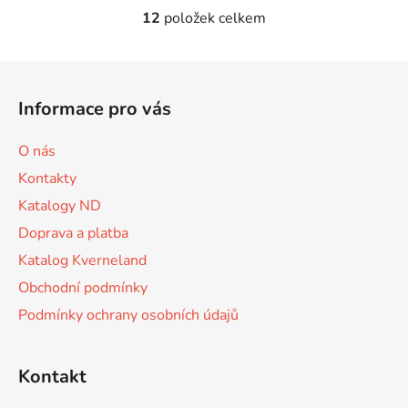
12
položek celkem
O
v
l
Z
á
á
d
Informace pro vás
p
a
a
c
O nás
t
í
Kontakty
p
í
r
Katalogy ND
v
Doprava a platba
k
Katalog Kverneland
y
v
Obchodní podmínky
ý
Podmínky ochrany osobních údajů
p
i
s
Kontakt
u