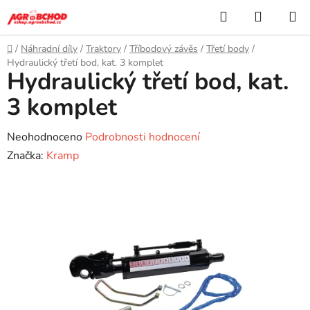
Přejít
Hledat
NÁKUP
na
KOŠÍK
obsah
Domů
/
Náhradní díly
/
Traktory
/
Tříbodový závěs
/
Třetí body
/
Hydraulický třetí bod, kat. 3 komplet
Hydraulický třetí bod, kat.
3 komplet
Průměrné
Neohodnoceno
Podrobnosti hodnocení
hodnocení
Značka:
Kramp
produktu
je
0,0
z
5
hvězdiček.