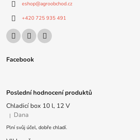
eshop
@
agroobchod.cz
+420 725 935 491
Facebook
Poslední hodnocení produktů
Chladicí box 10 l, 12 V
Dana
|
Hodnocení produktu je 5 z 5 hvězdiček.
Plní svůj účel, dobře chladí.