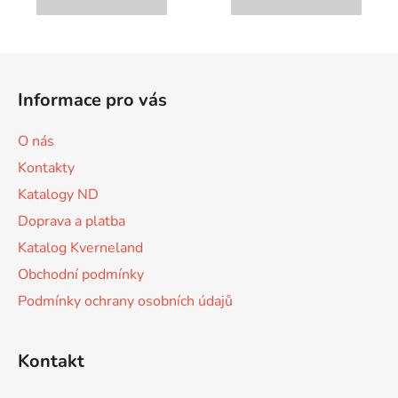
Z
á
Informace pro vás
p
a
O nás
t
Kontakty
í
Katalogy ND
Doprava a platba
Katalog Kverneland
Obchodní podmínky
Podmínky ochrany osobních údajů
Kontakt