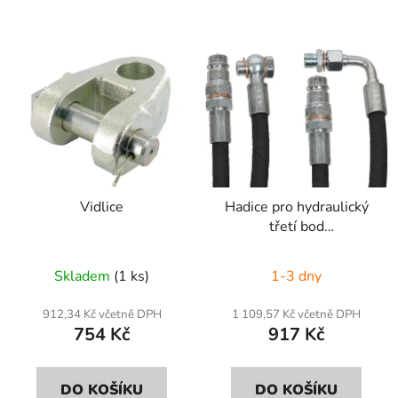
Vidlice
Hadice pro hydraulický
třetí bod
L=900+SKPM12C08
Skladem
(1 ks)
1-3 dny
912,34 Kč včetně DPH
1 109,57 Kč včetně DPH
754 Kč
917 Kč
DO KOŠÍKU
DO KOŠÍKU