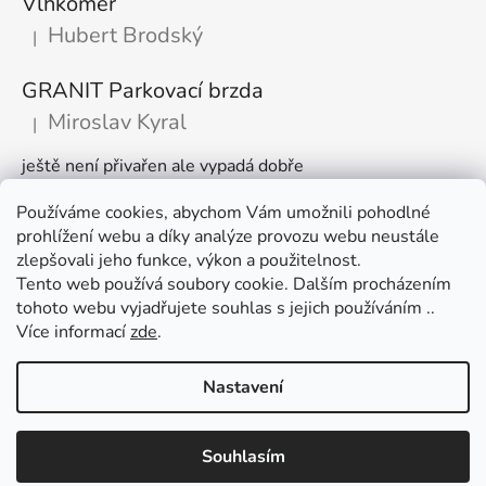
Vlhkoměr
Hubert Brodský
|
Hodnocení produktu je 5 z 5 hvězdiček.
GRANIT Parkovací brzda
Miroslav Kyral
|
Hodnocení produktu je 5 z 5 hvězdiček.
ještě není přivařen ale vypadá dobře
Používáme cookies, abychom Vám umožnili pohodlné
Články
prohlížení webu a díky analýze provozu webu neustále
zlepšovali jeho funkce, výkon a použitelnost.
🌾 Prodlužujeme otevírací dobu na sezónu
Tento web používá soubory cookie. Dalším procházením
tohoto webu vyjadřujete souhlas s jejich používáním ..
Časté dotazy
Více informací
zde
.
Věrnostní program
Nastavení
Vytvořil Shoptet
Využijte slevu 100 Kč při nákupu nad 1500 Kč. V nákupním košíku
Souhlasím
Copyright 2026
AGROOBCHOD e-shop
. Všechna práva
zadejte kód "košík " a sleva je vaše :)
vyhrazena.