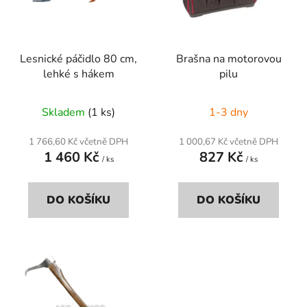
s
u
p
k
r
t
Lesnické páčidlo 80 cm,
Brašna na motorovou
o
ů
lehké s hákem
pilu
d
u
Skladem
(1 ks)
1-3 dny
k
t
1 766,60 Kč včetně DPH
1 000,67 Kč včetně DPH
ů
1 460 Kč
827 Kč
/ ks
/ ks
DO KOŠÍKU
DO KOŠÍKU