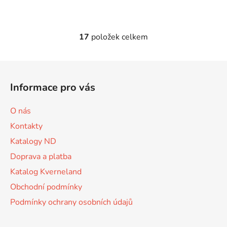
17
položek celkem
O
v
l
Z
á
á
d
Informace pro vás
p
a
a
c
O nás
t
í
Kontakty
p
í
r
Katalogy ND
v
Doprava a platba
k
Katalog Kverneland
y
v
Obchodní podmínky
ý
Podmínky ochrany osobních údajů
p
i