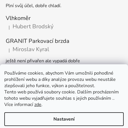
Plní svůj účel, dobře chladí.
Vlhkoměr
Hubert Brodský
|
Hodnocení produktu je 5 z 5 hvězdiček.
GRANIT Parkovací brzda
Miroslav Kyral
|
Hodnocení produktu je 5 z 5 hvězdiček.
ještě není přivařen ale vypadá dobře
Používáme cookies, abychom Vám umožnili pohodlné
Články
prohlížení webu a díky analýze provozu webu neustále
zlepšovali jeho funkce, výkon a použitelnost.
🌾 Prodlužujeme otevírací dobu na sezónu
Tento web používá soubory cookie. Dalším procházením
tohoto webu vyjadřujete souhlas s jejich používáním ..
Časté dotazy
Více informací
zde
.
Věrnostní program
Nastavení