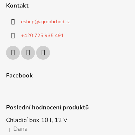
s
Kontakt
u
eshop
@
agroobchod.cz
+420 725 935 491
Facebook
Poslední hodnocení produktů
Chladicí box 10 l, 12 V
Dana
|
Hodnocení produktu je 5 z 5 hvězdiček.