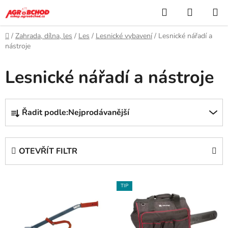
Přejít
Hledat
NÁKUP
na
KOŠÍK
obsah
Domů
/
Zahrada, dílna, les
/
Les
/
Lesnické vybavení
/
Lesnické nářadí a
nástroje
Lesnické nářadí a nástroje
Ř
Řadit podle:
Nejprodávanější
a
z
e
OTEVŘÍT FILTR
n
í
V
p
TIP
ý
r
p
o
i
d