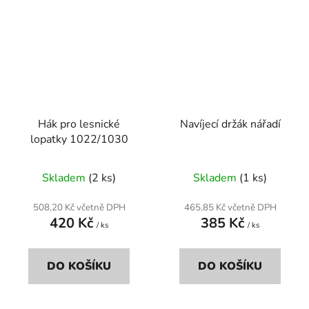
Hák pro lesnické
Navíjecí držák nářadí
lopatky 1022/1030
Průměrné
Skladem
(2 ks)
Skladem
(1 ks)
hodnocení
produktu
508,20 Kč včetně DPH
465,85 Kč včetně DPH
420 Kč
385 Kč
je
/ ks
/ ks
5,0
z
DO KOŠÍKU
DO KOŠÍKU
5
hvězdiček.