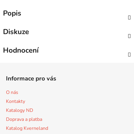
Popis
Diskuze
Hodnocení
Z
á
Informace pro vás
p
a
O nás
t
Kontakty
í
Katalogy ND
Doprava a platba
Katalog Kverneland