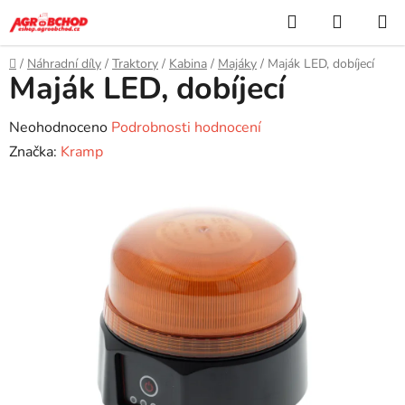
Přejít
Hledat
NÁKUP
na
KOŠÍK
obsah
Domů
/
Náhradní díly
/
Traktory
/
Kabina
/
Majáky
/
Maják LED, dobíjecí
Maják LED, dobíjecí
Průměrné
Neohodnoceno
Podrobnosti hodnocení
hodnocení
Značka:
Kramp
produktu
je
0,0
z
5
hvězdiček.