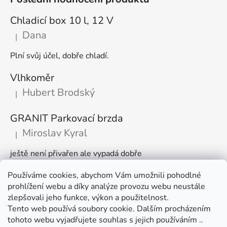
Chladicí box 10 l, 12 V
Dana
|
Hodnocení produktu je 5 z 5 hvězdiček.
Plní svůj účel, dobře chladí.
Vlhkoměr
Hubert Brodský
|
Hodnocení produktu je 5 z 5 hvězdiček.
GRANIT Parkovací brzda
Miroslav Kyral
|
Hodnocení produktu je 5 z 5 hvězdiček.
ještě není přivařen ale vypadá dobře
Používáme cookies, abychom Vám umožnili pohodlné
Články
prohlížení webu a díky analýze provozu webu neustále
zlepšovali jeho funkce, výkon a použitelnost.
🌾 Prodlužujeme otevírací dobu na sezónu
Tento web používá soubory cookie. Dalším procházením
tohoto webu vyjadřujete souhlas s jejich používáním ..
Časté dotazy