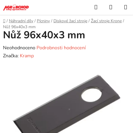
Přejít
Hledat
NÁKUP
na
KOŠÍK
obsah
Domů
/
Náhradní díly
/
Pícniny
/
Diskové žací stroje
/
Žací stroje Krone
/
Nůž 96x40x3 mm
Nůž 96x40x3 mm
Průměrné
Neohodnoceno
Podrobnosti hodnocení
hodnocení
Značka:
Kramp
produktu
je
0,0
z
5
hvězdiček.