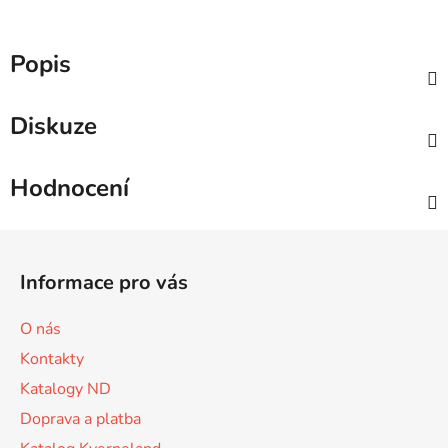
Popis
Diskuze
Hodnocení
Z
á
Informace pro vás
p
a
O nás
t
Kontakty
í
Katalogy ND
Doprava a platba