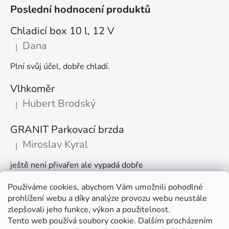
Poslední hodnocení produktů
Chladicí box 10 l, 12 V
Dana
|
Hodnocení produktu je 5 z 5 hvězdiček.
Plní svůj účel, dobře chladí.
Vlhkoměr
Hubert Brodský
|
Hodnocení produktu je 5 z 5 hvězdiček.
GRANIT Parkovací brzda
Miroslav Kyral
|
Hodnocení produktu je 5 z 5 hvězdiček.
ještě není přivařen ale vypadá dobře
Používáme cookies, abychom Vám umožnili pohodlné
Články
prohlížení webu a díky analýze provozu webu neustále
zlepšovali jeho funkce, výkon a použitelnost.
🌾 Prodlužujeme otevírací dobu na sezónu
Tento web používá soubory cookie. Dalším procházením