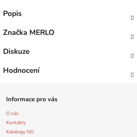
Popis
Značka
MERLO
Diskuze
Hodnocení
Z
á
Informace pro vás
p
a
O nás
t
Kontakty
í
Katalogy ND