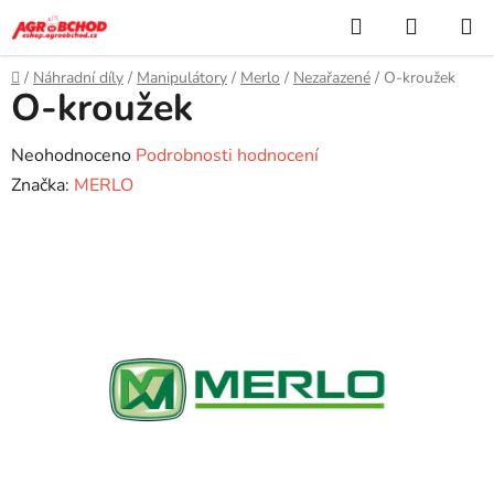
Přejít
Hledat
NÁKUP
na
KOŠÍK
obsah
Domů
/
Náhradní díly
/
Manipulátory
/
Merlo
/
Nezařazené
/
O-kroužek
O-kroužek
Průměrné
Neohodnoceno
Podrobnosti hodnocení
hodnocení
Značka:
MERLO
produktu
je
0,0
z
5
hvězdiček.