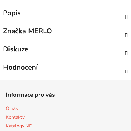
Popis
Značka
MERLO
Diskuze
Hodnocení
Z
á
Informace pro vás
p
a
O nás
t
Kontakty
í
Katalogy ND