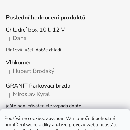
Poslední hodnocení produktů
Chladicí box 10 l, 12 V
Dana
|
Hodnocení produktu je 5 z 5 hvězdiček.
Plní svůj účel, dobře chladí.
Vlhkoměr
Hubert Brodský
|
Hodnocení produktu je 5 z 5 hvězdiček.
GRANIT Parkovací brzda
Miroslav Kyral
|
Hodnocení produktu je 5 z 5 hvězdiček.
ještě není přivařen ale vypadá dobře
Používáme cookies, abychom Vám umožnili pohodlné
Články
prohlížení webu a díky analýze provozu webu neustále