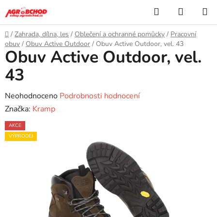
Přejít
Hledat
NÁKUP
na
KOŠÍK
obsah
Domů
/
Zahrada, dílna, les
/
Oblečení a ochranné pomůcky
/
Pracovní
obuv
/
Obuv Active Outdoor
/
Obuv Active Outdoor, vel. 43
Obuv Active Outdoor, vel.
43
Průměrné
Neohodnoceno
Podrobnosti hodnocení
hodnocení
Značka:
Kramp
produktu
AKCE
je
VÝPRODEJ
0,0
z
5
hvězdiček.