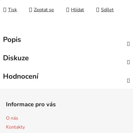
Tisk
Zeptat se
Hlídat
Sdílet
Popis
Diskuze
Hodnocení
Z
á
Informace pro vás
p
a
O nás
t
Kontakty
í