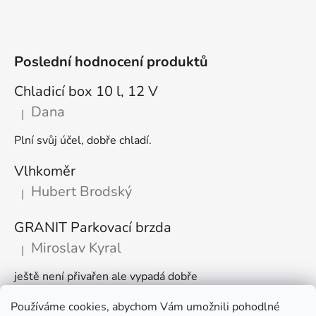
Poslední hodnocení produktů
Chladicí box 10 l, 12 V
Dana
|
Hodnocení produktu je 5 z 5 hvězdiček.
Plní svůj účel, dobře chladí.
Vlhkoměr
Hubert Brodský
|
Hodnocení produktu je 5 z 5 hvězdiček.
GRANIT Parkovací brzda
Miroslav Kyral
|
Hodnocení produktu je 5 z 5 hvězdiček.
ještě není přivařen ale vypadá dobře
Používáme cookies, abychom Vám umožnili pohodlné