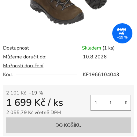
2 101
KČ
–19 %
Dostupnost
Skladem
(1 ks)
Můžeme doručit do:
10.8.2026
Možnosti doručení
Kód:
KF1966104043
2 101 Kč
–19 %
1 699 Kč
/ ks
2 055,79 Kč včetně DPH
Měrná cena:
DO KOŠÍKU