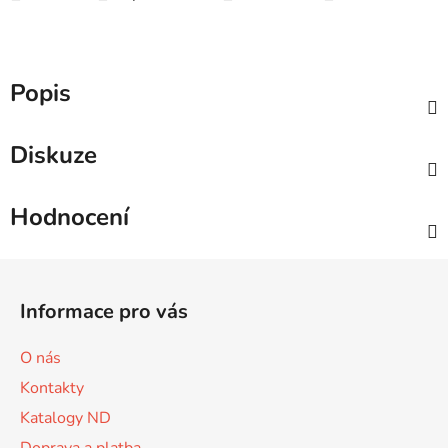
Popis
Diskuze
Hodnocení
Z
á
Informace pro vás
p
a
O nás
t
Kontakty
í
Katalogy ND