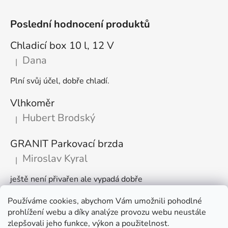
Poslední hodnocení produktů
Chladicí box 10 l, 12 V
Dana
|
Hodnocení produktu je 5 z 5 hvězdiček.
Plní svůj účel, dobře chladí.
Vlhkoměr
Hubert Brodský
|
Hodnocení produktu je 5 z 5 hvězdiček.
GRANIT Parkovací brzda
Miroslav Kyral
|
Hodnocení produktu je 5 z 5 hvězdiček.
ještě není přivařen ale vypadá dobře
Používáme cookies, abychom Vám umožnili pohodlné
Články
prohlížení webu a díky analýze provozu webu neustále
zlepšovali jeho funkce, výkon a použitelnost.