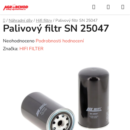
Přejít
Hledat
NÁKUP
na
KOŠÍK
obsah
Domů
/
Náhradní díly
/
Hifi filtry
/
Palivový filtr SN 25047
Palivový filtr SN 25047
Průměrné
Neohodnoceno
Podrobnosti hodnocení
hodnocení
Značka:
HIFI FILTER
produktu
je
0,0
z
5
hvězdiček.