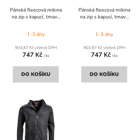
r
t
Pánská fleecová mikina
Pánská fleecová mikina
o
ů
na zip s kapucí, tmavě
na zip s kapucí, tmavě
d
šedá, vel. XS
šedá, vel. 2XS
u
1-3 dny
1-3 dny
k
t
903,87 Kč včetně DPH
903,87 Kč včetně DPH
ů
747 Kč
747 Kč
/ ks
/ ks
DO KOŠÍKU
DO KOŠÍKU