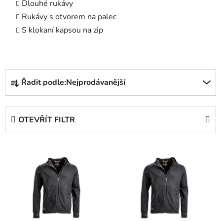
Dlouhé rukávy
Rukávy s otvorem na palec
S klokaní kapsou na zip
Ř
Řadit podle:
Nejprodávanější
a
z
e
OTEVŘÍT FILTR
n
í
V
p
ý
r
p
o
i
d
s
u
p
k