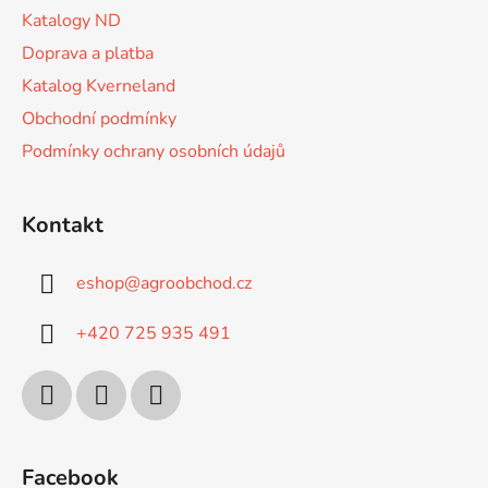
í
r
Katalogy ND
v
Doprava a platba
k
Katalog Kverneland
y
v
Obchodní podmínky
ý
Podmínky ochrany osobních údajů
p
i
s
Kontakt
u
eshop
@
agroobchod.cz
+420 725 935 491
Facebook