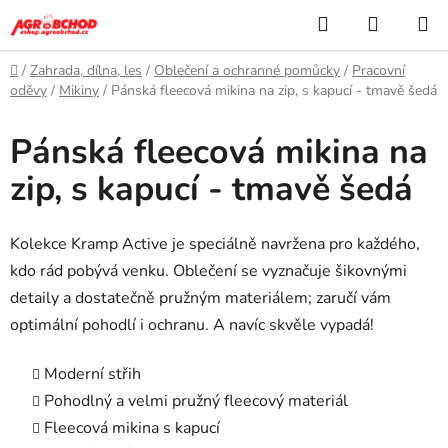
Přejít
Hledat
NÁKUP
na
KOŠÍK
obsah
Domů
/
Zahrada, dílna, les
/
Oblečení a ochranné pomůcky
/
Pracovní
oděvy
/
Mikiny
/
Pánská fleecová mikina na zip, s kapucí - tmavě šedá
Pánská fleecová mikina na
zip, s kapucí - tmavě šedá
Kolekce Kramp Active je speciálně navržena pro každého,
kdo rád pobývá venku. Oblečení se vyznačuje šikovnými
detaily a dostatečně pružným materiálem; zaručí vám
optimální pohodlí i ochranu. A navíc skvěle vypadá!
Moderní střih
Pohodlný a velmi pružný fleecový materiál
Fleecová mikina s kapucí