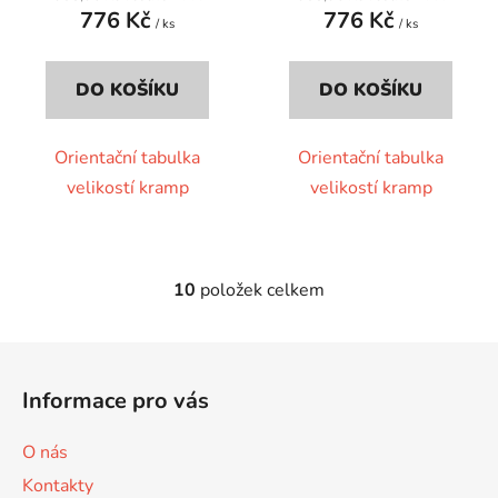
776 Kč
776 Kč
/ ks
/ ks
DO KOŠÍKU
DO KOŠÍKU
Orientační tabulka
Orientační tabulka
velikostí kramp
velikostí kramp
10
položek celkem
O
v
l
Z
á
á
d
Informace pro vás
p
a
a
c
O nás
t
í
Kontakty
p