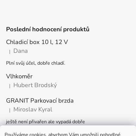
Poslední hodnocení produktů
Chladicí box 10 l, 12 V
Dana
|
Hodnocení produktu je 5 z 5 hvězdiček.
Plní svůj účel, dobře chladí.
Vlhkoměr
Hubert Brodský
|
Hodnocení produktu je 5 z 5 hvězdiček.
GRANIT Parkovací brzda
Miroslav Kyral
|
Hodnocení produktu je 5 z 5 hvězdiček.
ještě není přivařen ale vypadá dobře
Používáme cookies, abychom Vám umožnili pohodlné