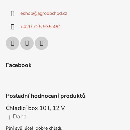
eshop
@
agroobchod.cz
+420 725 935 491
Facebook
Poslední hodnocení produktů
Chladicí box 10 l, 12 V
Dana
|
Hodnocení produktu je 5 z 5 hvězdiček.
Plní svůj účel, dobře chladí.