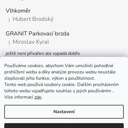
Vlhkoměr
Hubert Brodský
|
Hodnocení produktu je 5 z 5 hvězdiček.
GRANIT Parkovací brzda
Miroslav Kyral
|
Hodnocení produktu je 5 z 5 hvězdiček.
ještě není přivařen ale vypadá dobře
Používáme cookies, abychom Vám umožnili pohodlné
Články
prohlížení webu a díky analýze provozu webu neustále
zlepšovali jeho funkce, výkon a použitelnost.
🌾 Prodlužujeme otevírací dobu na sezónu
Tento web používá soubory cookie. Dalším procházením
tohoto webu vyjadřujete souhlas s jejich používáním ..
Časté dotazy
Více informací
zde
.
Věrnostní program
Nastavení
Vytvořil Shoptet