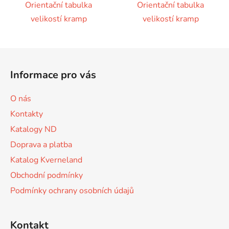
Orientační tabulka
Orientační tabulka
velikostí kramp
velikostí kramp
Z
á
Informace pro vás
p
a
O nás
t
Kontakty
í
Katalogy ND
Doprava a platba
Katalog Kverneland
Obchodní podmínky
Podmínky ochrany osobních údajů
Kontakt