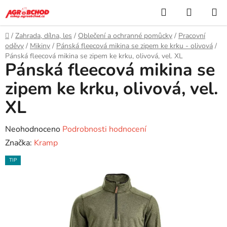
Přejít
Hledat
NÁKUP
na
KOŠÍK
obsah
Domů
/
Zahrada, dílna, les
/
Oblečení a ochranné pomůcky
/
Pracovní
oděvy
/
Mikiny
/
Pánská fleecová mikina se zipem ke krku - olivová
/
Pánská fleecová mikina se zipem ke krku, olivová, vel. XL
Pánská fleecová mikina se
zipem ke krku, olivová, vel.
XL
Průměrné
Neohodnoceno
Podrobnosti hodnocení
hodnocení
Značka:
Kramp
produktu
TIP
je
0,0
z
5
hvězdiček.