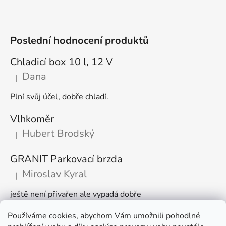
Poslední hodnocení produktů
Chladicí box 10 l, 12 V
Dana
|
Hodnocení produktu je 5 z 5 hvězdiček.
Plní svůj účel, dobře chladí.
Vlhkoměr
Hubert Brodský
|
Hodnocení produktu je 5 z 5 hvězdiček.
GRANIT Parkovací brzda
Miroslav Kyral
|
Hodnocení produktu je 5 z 5 hvězdiček.
ještě není přivařen ale vypadá dobře
Používáme cookies, abychom Vám umožnili pohodlné