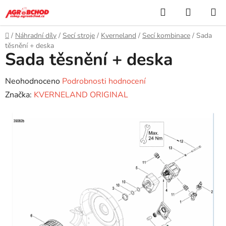
Přejít
Hledat
NÁKUP
na
KOŠÍK
obsah
Domů
/
Náhradní díly
/
Secí stroje
/
Kverneland
/
Secí kombinace
/
Sada
těsnění + deska
Sada těsnění + deska
Průměrné
Neohodnoceno
Podrobnosti hodnocení
hodnocení
Značka:
KVERNELAND ORIGINAL
produktu
je
0,0
z
5
hvězdiček.