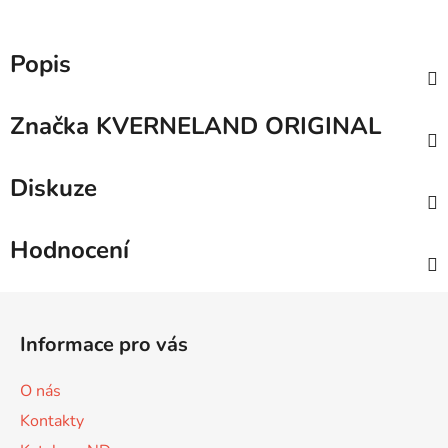
Popis
Značka
KVERNELAND ORIGINAL
Diskuze
Hodnocení
Z
á
Informace pro vás
p
a
O nás
t
Kontakty
í