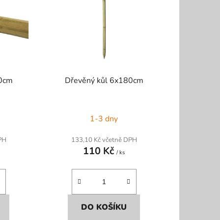
p
r
o
d
u
k
80cm
Dřevěný kůl 6x180cm
t
ů
1-3 dny
PH
133,10 Kč včetně DPH
110 Kč
/ ks
DO KOŠÍKU