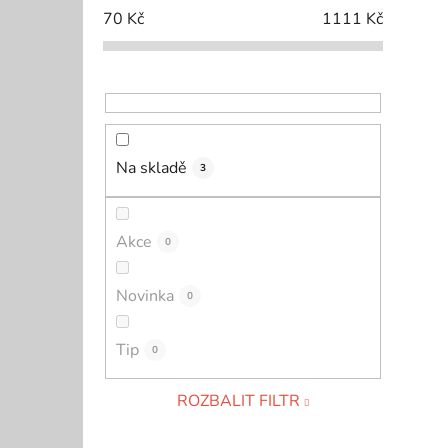
70
Kč
1111
Kč
Na skladě
3
Akce
0
Novinka
0
Tip
0
ROZBALIT FILTR