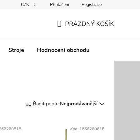
CZK
Přihlášení
Registrace
Podmínky ochrany osobních údajů
PRÁZDNÝ KOŠÍK
NÁKUPNÍ
KOŠÍK
Stroje
Hodnocení obchodu
Ř
Řadit podle:
Nejprodávanější
a
z
e
666260818
Kód:
1666260618
n
í