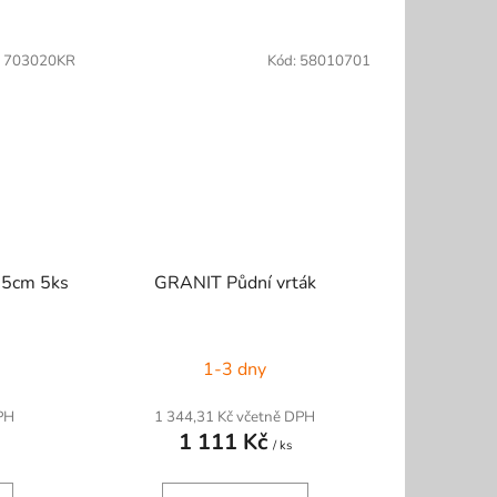
:
703020KR
Kód:
58010701
05cm 5ks
GRANIT Půdní vrták
1-3 dny
PH
1 344,31 Kč včetně DPH
1 111 Kč
/ ks