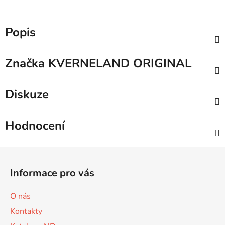
Popis
Značka
KVERNELAND ORIGINAL
Diskuze
Hodnocení
Z
á
Informace pro vás
p
a
O nás
t
Kontakty
í