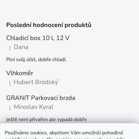
Poslední hodnocení produktů
Chladicí box 10 l, 12 V
Dana
|
Hodnocení produktu je 5 z 5 hvězdiček.
Plní svůj účel, dobře chladí.
Vlhkoměr
Hubert Brodský
|
Hodnocení produktu je 5 z 5 hvězdiček.
GRANIT Parkovací brzda
Miroslav Kyral
|
Hodnocení produktu je 5 z 5 hvězdiček.
ještě není přivařen ale vypadá dobře
Používáme cookies, abychom Vám umožnili pohodlné