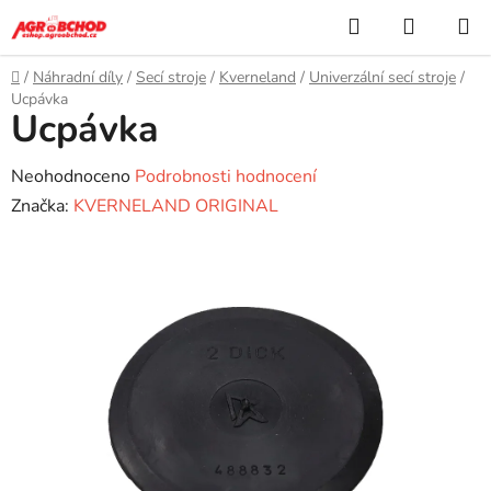
Přejít
Hledat
NÁKUP
na
KOŠÍK
obsah
Domů
/
Náhradní díly
/
Secí stroje
/
Kverneland
/
Univerzální secí stroje
/
Ucpávka
Ucpávka
Průměrné
Neohodnoceno
Podrobnosti hodnocení
hodnocení
Značka:
KVERNELAND ORIGINAL
produktu
je
0,0
z
5
hvězdiček.