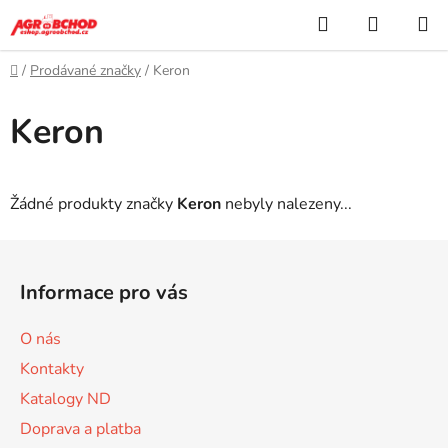
Přejít
Hledat
NÁKUP
na
KOŠÍK
obsah
Domů
/
Prodávané značky
/
Keron
Keron
Žádné produkty značky
Keron
nebyly nalezeny...
Z
á
Informace pro vás
p
a
O nás
t
Kontakty
í
Katalogy ND
Doprava a platba