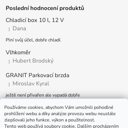
Poslední hodnocení produktů
Chladicí box 10 l, 12 V
Dana
|
Hodnocení produktu je 5 z 5 hvězdiček.
Plní svůj účel, dobře chladí.
Vlhkoměr
Hubert Brodský
|
Hodnocení produktu je 5 z 5 hvězdiček.
GRANIT Parkovací brzda
Miroslav Kyral
|
Hodnocení produktu je 5 z 5 hvězdiček.
ještě není přivařen ale vypadá dobře
Používáme cookies, abychom Vám umožnili pohodlné
Články
prohlížení webu a díky analýze provozu webu neustále
zlepšovali jeho funkce, výkon a použitelnost.
🌾 Prodlužujeme otevírací dobu na sezónu
Tento web používá soubory cookie. Dalším procházením