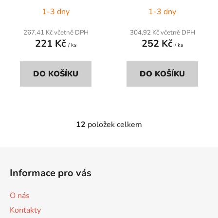
1-3 dny
1-3 dny
267,41 Kč včetně DPH
304,92 Kč včetně DPH
221 Kč
252 Kč
/ ks
/ ks
DO KOŠÍKU
DO KOŠÍKU
12
položek celkem
O
v
l
Z
á
á
d
Informace pro vás
p
a
a
c
O nás
t
í
Kontakty
p
í