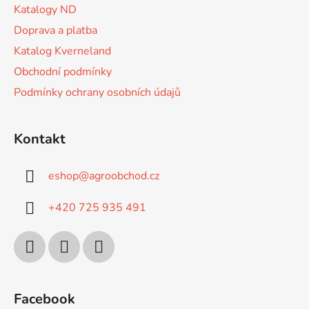
r
Katalogy ND
v
Doprava a platba
k
Katalog Kverneland
y
v
Obchodní podmínky
ý
Podmínky ochrany osobních údajů
p
i
s
Kontakt
u
eshop
@
agroobchod.cz
+420 725 935 491
Facebook