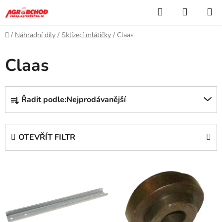
Přejít
Hledat
NÁKUP
na
KOŠÍK
obsah
Domů
/
Náhradní díly
/
Sklízecí mlátičky
/
Claas
Claas
Ř
Řadit podle:
Nejprodávanější
a
z
e
OTEVŘÍT FILTR
n
í
V
p
ý
r
p
o
i
d
s
u