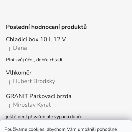
Poslední hodnocení produktů
Chladicí box 10 l, 12 V
Dana
|
Hodnocení produktu je 5 z 5 hvězdiček.
Plní svůj účel, dobře chladí.
Vlhkoměr
Hubert Brodský
|
Hodnocení produktu je 5 z 5 hvězdiček.
GRANIT Parkovací brzda
Miroslav Kyral
|
Hodnocení produktu je 5 z 5 hvězdiček.
ještě není přivařen ale vypadá dobře
Používáme cookies, abychom Vám umožnili pohodlné