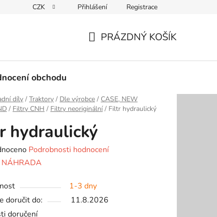
CZK
Přihlášení
Registrace
Podmínky ochrany osobních údajů
PRÁZDNÝ KOŠÍK
NÁKUPNÍ
KOŠÍK
nocení obchodu
dní díly
/
Traktory
/
Dle výrobce
/
CASE, NEW
ND
/
Filtry CNH
/
Filtry neoriginální
/
Filtr hydraulický
tr hydraulický
né
dnoceno
Podrobnosti hodnocení
ení
:
NÁHRADA
tu
nost
1-3 dny
 doručit do:
11.8.2026
ti doručení