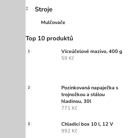
Stroje
Mulčovače
Top 10 produktů
Víceúčelové mazivo, 400 g
59 Kč
Pozinkovaná napaječka s
trojnožkou a stálou
hladinou, 30l
771 Kč
Chladicí box 10 l, 12 V
992 Kč