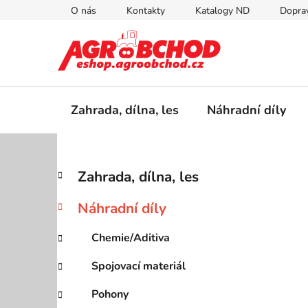
Přejít
O nás
Kontakty
Katalogy ND
Doprav
na
obsah
Zahrada, dílna, les
Náhradní díly
P
K
Přeskočit
Zahrada, dílna, les
a
kategorie
o
t
s
Náhradní díly
e
t
g
r
Chemie/Aditiva
o
a
r
Spojovací materiál
i
n
e
n
Pohony