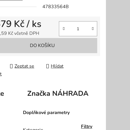
47833564B
ek.
679 Kč
/ ks
,59 Kč včetně DPH
 cena:
DO KOŠÍKU
Zeptat se
Hlídat
t
ze
Značka
NÁHRADA
Doplňkové parametry
Filtry