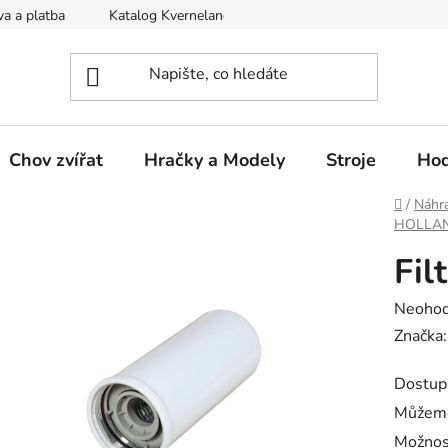
a a platba
Katalog Kverneland
Obchodní podmínky
Chov zvířat
Hračky a Modely
Stroje
Hod
Domů
/
Náhra
HOLLA
Fil
Průměr
Neoho
hodnoc
Značka
produk
Dostup
je
Můžeme
0,0
Možnos
z