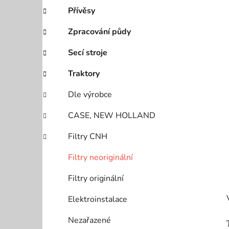
í
Přívěsy
p
a
Zpracování půdy
n
Secí stroje
e
l
Traktory
Dle výrobce
CASE, NEW HOLLAND
Filtry CNH
Filtry neoriginální
Filtry originální
Elektroinstalace
Nezařazené