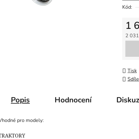
5
Kód:
hvězdič
1 
2 031
Měrná
Tisk
Sdíle
Popis
Hodnocení
Disku
Vhodné pro modely:
TRAKTORY