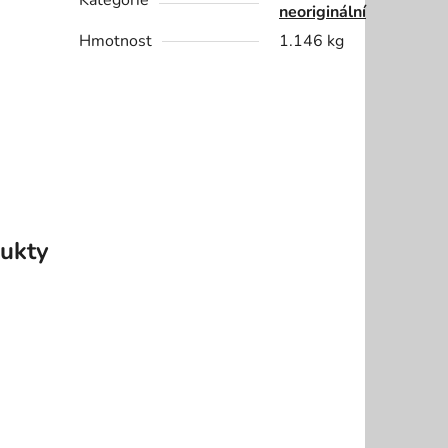
Kategorie
neoriginální
Hmotnost
1.146 kg
ukty