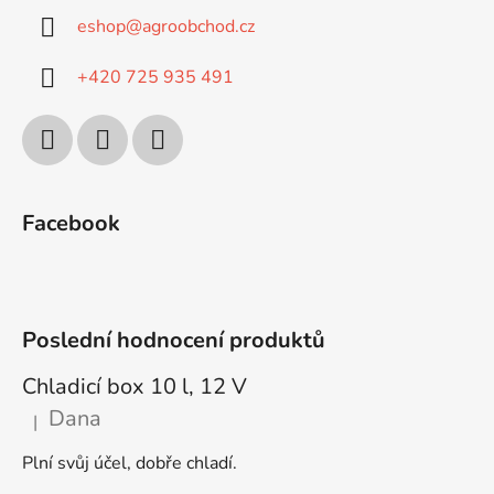
eshop
@
agroobchod.cz
+420 725 935 491
Facebook
Poslední hodnocení produktů
Chladicí box 10 l, 12 V
Dana
|
Hodnocení produktu je 5 z 5 hvězdiček.
Plní svůj účel, dobře chladí.