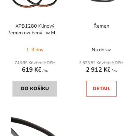
s
u
p
k
r
t
XPB1280 Klínový
Řemen
o
ů
řemen ozubený Lw M=S
d
1280
u
1-3 dny
Na dotaz
k
t
748,99 Kč včetně DPH
3 523,52 Kč včetně DPH
ů
619 Kč
2 912 Kč
/ ks
/ ks
DO KOŠÍKU
DETAIL