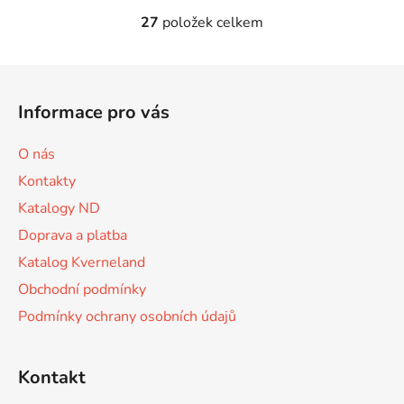
27
položek celkem
O
v
l
Z
á
á
d
Informace pro vás
p
a
a
c
O nás
t
í
Kontakty
p
í
r
Katalogy ND
v
Doprava a platba
k
Katalog Kverneland
y
v
Obchodní podmínky
ý
Podmínky ochrany osobních údajů
p
i
s
Kontakt
u