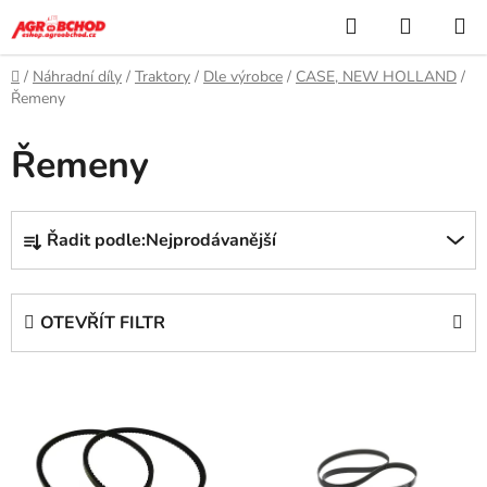
Přejít
Hledat
NÁKUP
na
KOŠÍK
obsah
Domů
/
Náhradní díly
/
Traktory
/
Dle výrobce
/
CASE, NEW HOLLAND
/
Řemeny
Řemeny
Ř
Řadit podle:
Nejprodávanější
a
z
e
OTEVŘÍT FILTR
n
í
V
p
ý
r
p
o
i
d