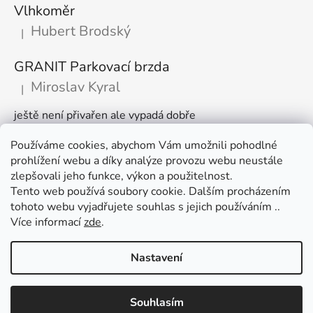
Vlhkoměr
Hubert Brodský
|
Hodnocení produktu je 5 z 5 hvězdiček.
GRANIT Parkovací brzda
Miroslav Kyral
|
Hodnocení produktu je 5 z 5 hvězdiček.
ještě není přivařen ale vypadá dobře
Používáme cookies, abychom Vám umožnili pohodlné
Články
prohlížení webu a díky analýze provozu webu neustále
zlepšovali jeho funkce, výkon a použitelnost.
🌾 Prodlužujeme otevírací dobu na sezónu
Tento web používá soubory cookie. Dalším procházením
tohoto webu vyjadřujete souhlas s jejich používáním ..
Časté dotazy
Více informací
zde
.
Věrnostní program
Nastavení
Vytvořil Shoptet
Využijte slevu 100 Kč při nákupu nad 1500 Kč. V nákupním košíku
Souhlasím
Copyright 2026
AGROOBCHOD e-shop
. Všechna práva
zadejte kód "košík " a sleva je vaše :)