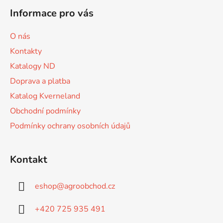
á
Informace pro vás
p
a
O nás
t
Kontakty
í
Katalogy ND
Doprava a platba
Katalog Kverneland
Obchodní podmínky
Podmínky ochrany osobních údajů
Kontakt
eshop
@
agroobchod.cz
+420 725 935 491