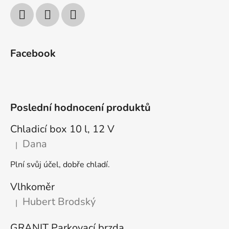
Facebook
Poslední hodnocení produktů
Chladicí box 10 l, 12 V
Dana
|
Hodnocení produktu je 5 z 5 hvězdiček.
Plní svůj účel, dobře chladí.
Vlhkoměr
Hubert Brodský
|
Hodnocení produktu je 5 z 5 hvězdiček.
GRANIT Parkovací brzda