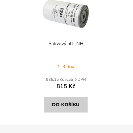
Palivový filtr NH
1-3 dny
986,15 Kč včetně DPH
815 Kč
DO KOŠÍKU
Z