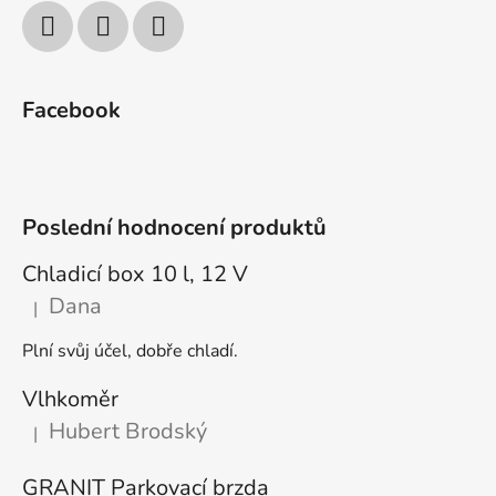
Facebook
Poslední hodnocení produktů
Chladicí box 10 l, 12 V
Dana
|
Hodnocení produktu je 5 z 5 hvězdiček.
Plní svůj účel, dobře chladí.
Vlhkoměr
Hubert Brodský
|
Hodnocení produktu je 5 z 5 hvězdiček.
GRANIT Parkovací brzda