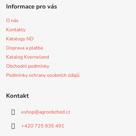
á
Informace pro vás
p
a
O nás
t
Kontakty
í
Katalogy ND
Doprava a platba
Katalog Kverneland
Obchodní podmínky
Podmínky ochrany osobních údajů
Kontakt
eshop
@
agroobchod.cz
+420 725 935 491