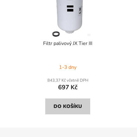
Filtr palivový JX Tier III
1-3 dny
843,37 Kč včetně DPH
697 Kč
DO KOŠÍKU
Z