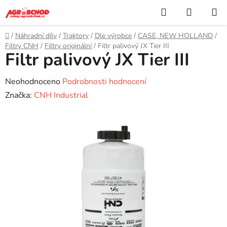
Přejít
Hledat
NÁKUP
na
KOŠÍK
obsah
Domů
/
Náhradní díly
/
Traktory
/
Dle výrobce
/
CASE, NEW HOLLAND
/
Filtry CNH
/
Filtry originální
/
Filtr palivový JX Tier III
Filtr palivový JX Tier III
Průměrné
Neohodnoceno
Podrobnosti hodnocení
hodnocení
Značka:
CNH Industrial
produktu
je
0,0
z
5
hvězdiček.