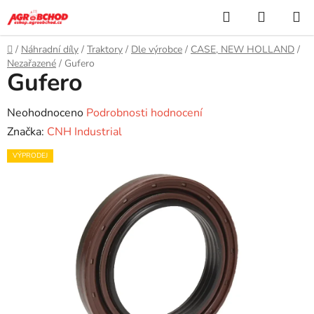
Přejít
Hledat
NÁKUP
na
KOŠÍK
obsah
Domů
/
Náhradní díly
/
Traktory
/
Dle výrobce
/
CASE, NEW HOLLAND
/
Nezařazené
/
Gufero
Gufero
Průměrné
Neohodnoceno
Podrobnosti hodnocení
hodnocení
Značka:
CNH Industrial
produktu
VÝPRODEJ
je
0,0
z
5
hvězdiček.