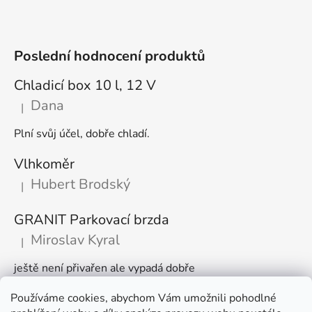
Poslední hodnocení produktů
Chladicí box 10 l, 12 V
Dana
|
Hodnocení produktu je 5 z 5 hvězdiček.
Plní svůj účel, dobře chladí.
Vlhkoměr
Hubert Brodský
|
Hodnocení produktu je 5 z 5 hvězdiček.
GRANIT Parkovací brzda
Miroslav Kyral
|
Hodnocení produktu je 5 z 5 hvězdiček.
ještě není přivařen ale vypadá dobře
Používáme cookies, abychom Vám umožnili pohodlné