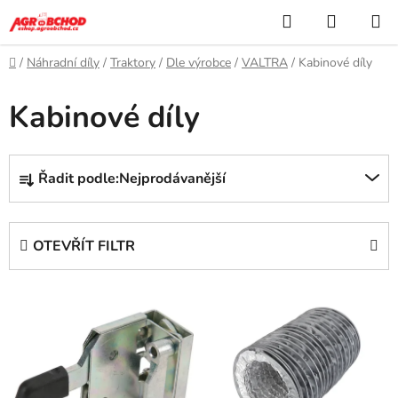
Přejít
Hledat
NÁKUP
na
KOŠÍK
obsah
Domů
/
Náhradní díly
/
Traktory
/
Dle výrobce
/
VALTRA
/
Kabinové díly
Kabinové díly
Ř
Řadit podle:
Nejprodávanější
a
z
e
OTEVŘÍT FILTR
n
í
V
p
ý
r
p
o
i
d
s
u