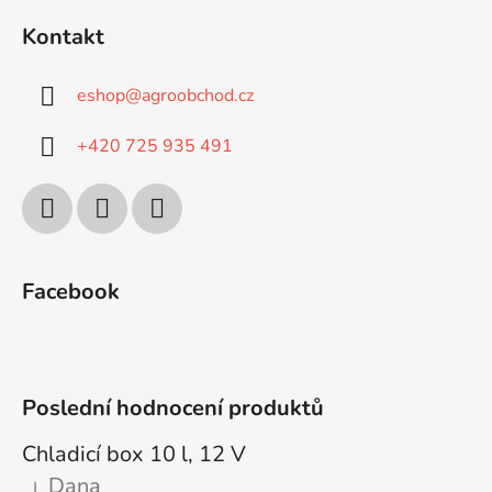
i
s
Kontakt
u
eshop
@
agroobchod.cz
+420 725 935 491
Facebook
Poslední hodnocení produktů
Chladicí box 10 l, 12 V
Dana
|