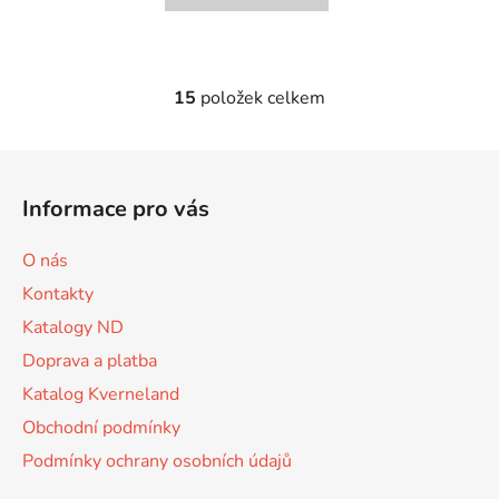
15
položek celkem
O
v
l
Z
á
á
d
Informace pro vás
p
a
a
c
O nás
t
í
Kontakty
p
í
r
Katalogy ND
v
Doprava a platba
k
Katalog Kverneland
y
v
Obchodní podmínky
ý
Podmínky ochrany osobních údajů
p