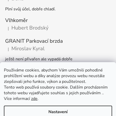
Hodnocení produktu je 5 z 5 hvězdiček.
Plní svůj účel, dobře chladí.
Vlhkoměr
Hubert Brodský
|
Hodnocení produktu je 5 z 5 hvězdiček.
GRANIT Parkovací brzda
Miroslav Kyral
|
Hodnocení produktu je 5 z 5 hvězdiček.
ještě není přivařen ale vypadá dobře
Používáme cookies, abychom Vám umožnili pohodlné
Články
prohlížení webu a díky analýze provozu webu neustále
zlepšovali jeho funkce, výkon a použitelnost.
🌾 Prodlužujeme otevírací dobu na sezónu
Tento web používá soubory cookie. Dalším procházením
tohoto webu vyjadřujete souhlas s jejich používáním ..
Časté dotazy
Více informací
zde
.
Věrnostní program
Nastavení