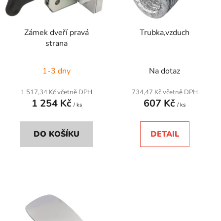
p
k
r
t
Zámek dveří pravá
Trubka,vzduch
o
ů
strana
d
u
1-3 dny
Na dotaz
k
t
1 517,34 Kč včetně DPH
734,47 Kč včetně DPH
ů
1 254 Kč
607 Kč
/ ks
/ ks
DO KOŠÍKU
DETAIL