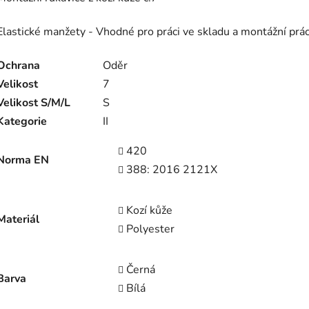
Elastické manžety - Vhodné pro práci ve skladu a montážní prá
Ochrana
Oděr
Velikost
7
Velikost S/M/L
S
Kategorie
II
420
Norma EN
388: 2016 2121X
Kozí kůže
Materiál
Polyester
Černá
Barva
Bílá