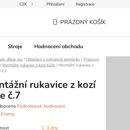
CZK
Přihlášení
Registrace
Podmínky ochrany osobních údajů
PRÁZDNÝ KOŠÍK
NÁKUPNÍ
KOŠÍK
Stroje
Hodnocení obchodu
da, dílna, les
/
Oblečení a ochranné pomůcky
/
Pracovní
/
Montážní rukavice z kozí kůže
/
Montážní rukavice z
 č.7
tážní rukavice z kozí
e č.7
né
dnoceno
Podrobnosti hodnocení
ení
:
Kramp
tu
nost
1-3 dny