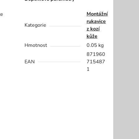
Montážní
ce
rukavice
Kategorie
z kozí
kůže
Hmotnost
0.05 kg
871960
EAN
715487
1