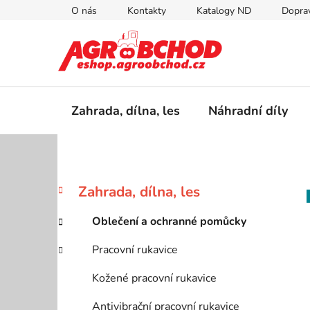
Přejít
O nás
Kontakty
Katalogy ND
Doprav
na
obsah
Zahrada, dílna, les
Náhradní díly
P
K
Přeskočit
Zahrada, dílna, les
a
kategorie
o
t
s
Oblečení a ochranné pomůcky
e
t
g
Pracovní rukavice
r
o
a
r
Kožené pracovní rukavice
i
n
e
Antivibrační pracovní rukavice