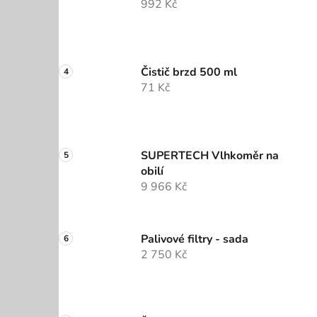
992 Kč
Čistič brzd 500 ml
71 Kč
SUPERTECH Vlhkoměr na
obilí
9 966 Kč
Palivové filtry - sada
2 750 Kč