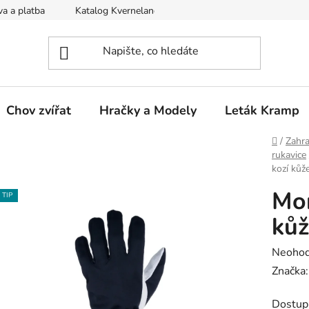
a a platba
Katalog Kverneland
Obchodní podmínky
Chov zvířat
Hračky a Modely
Leták Kramp
Domů
/
Zahra
rukavice
kozí kůže
Mon
TIP
kůž
Průměr
Neoho
hodnoc
Značka
produk
Dostup
je