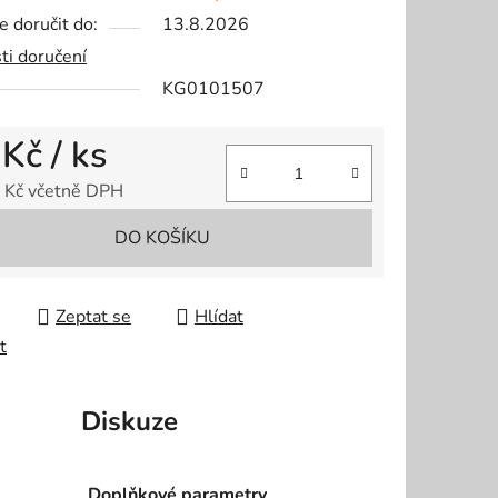
 doručit do:
13.8.2026
ti doručení
KG0101507
ek.
 Kč
/ ks
 Kč včetně DPH
 cena:
DO KOŠÍKU
Zeptat se
Hlídat
t
Diskuze
Doplňkové parametry