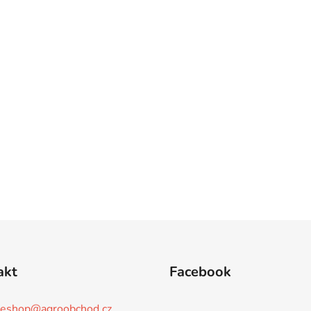
akt
Facebook
eshop
@
agroobchod.cz