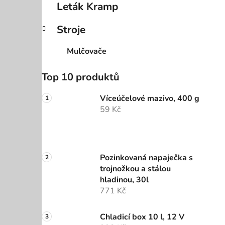
Leták Kramp
Stroje
Mulčovače
Top 10 produktů
Víceúčelové mazivo, 400 g
59 Kč
Pozinkovaná napaječka s
trojnožkou a stálou
hladinou, 30l
771 Kč
Chladicí box 10 l, 12 V