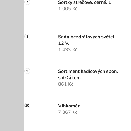
Šortky strečové, černé, L
1 005 Kč
Sada bezdrátových světel
12 V,
1 433 Kč
Sortiment hadicových spon,
s držákem
861 Kč
Vlhkoměr
7 867 Kč