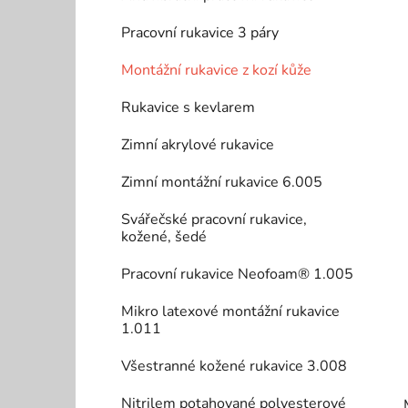
n
í
Pracovní rukavice 3 páry
p
a
Montážní rukavice z kozí kůže
n
Rukavice s kevlarem
e
l
Zimní akrylové rukavice
Zimní montážní rukavice 6.005
Svářečské pracovní rukavice,
kožené, šedé
Pracovní rukavice Neofoam® 1.005
Mikro latexové montážní rukavice
1.011
Všestranné kožené rukavice 3.008
Nitrilem potahované polyesterové