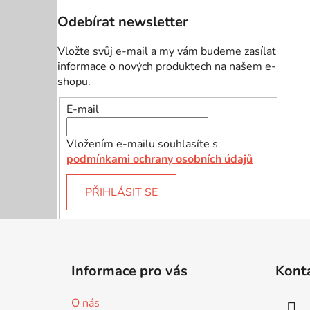
Odebírat newsletter
Vložte svůj e-mail a my vám budeme zasílat
informace o nových produktech na našem e-
shopu.
E-mail
Vložením e-mailu souhlasíte s
podmínkami ochrany osobních údajů
PŘIHLÁSIT SE
Z
á
Informace pro vás
Kont
p
a
O nás