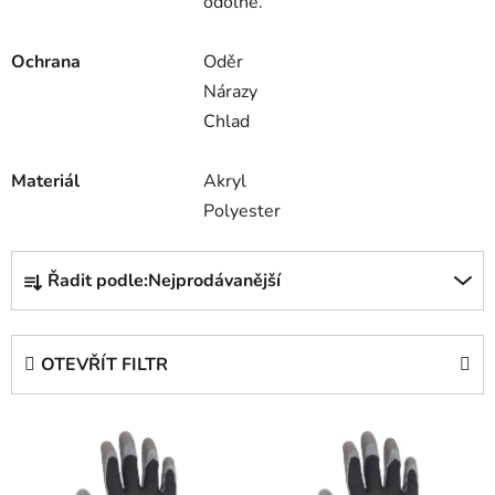
odolné.
Ochrana
Oděr
Nárazy
Chlad
Materiál
Akryl
Polyester
Ř
Řadit podle:
Nejprodávanější
a
z
e
OTEVŘÍT FILTR
n
í
V
p
ý
r
p
o