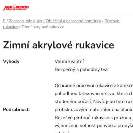
Přejít
na
obsah
Domů
/
Zahrada, dílna, les
/
Oblečení a ochranné pomůcky
/
Pracovní
rukavice
/
Zimní akrylové rukavice
Zimní akrylové rukavice
Výhody
Velmi kvalitní
Bezpečný a pohodlný tvar
Ochranné pracovní rukavice z kolekc
pohodlnou latexovou vrstvu, která c
studeném počasí. Navíc jsou tyto ru
Podrobnosti
protiskluzovým materiálem na dlaníc
Bezešvé pletené rukavice s pružnou
výjimečnou volnost pohybu a prodyš