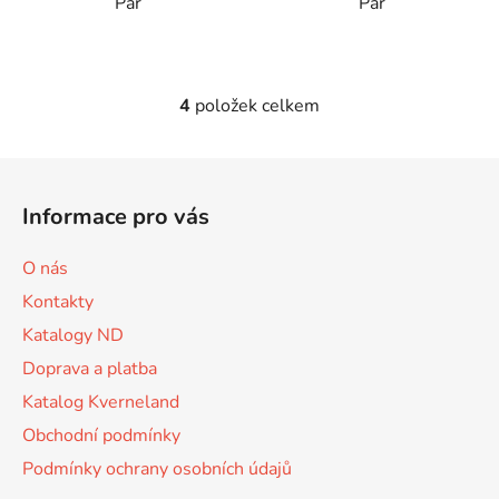
Pár
Pár
4
položek celkem
O
v
l
Z
á
á
d
Informace pro vás
p
a
a
c
O nás
t
í
Kontakty
p
í
r
Katalogy ND
v
Doprava a platba
k
Katalog Kverneland
y
v
Obchodní podmínky
ý
Podmínky ochrany osobních údajů
p