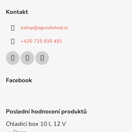
i
s
Kontakt
u
eshop
@
agroobchod.cz
+420 725 935 491
Facebook
Poslední hodnocení produktů
Chladicí box 10 l, 12 V