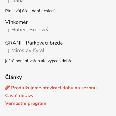
Dana
|
Hodnocení produktu je 5 z 5 hvězdiček.
Plní svůj účel, dobře chladí.
Vlhkoměr
Hubert Brodský
|
Hodnocení produktu je 5 z 5 hvězdiček.
GRANIT Parkovací brzda
Miroslav Kyral
|
Hodnocení produktu je 5 z 5 hvězdiček.
ještě není přivařen ale vypadá dobře
Články
🌾 Prodlužujeme otevírací dobu na sezónu
Časté dotazy
Věrnostní program