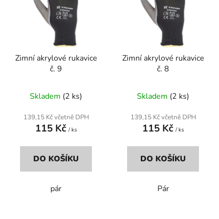
i
d
s
u
p
k
r
t
Zimní akrylové rukavice
Zimní akrylové rukavice
o
ů
č. 9
č. 8
d
u
Skladem
(2 ks)
Skladem
(2 ks)
k
t
139,15 Kč včetně DPH
139,15 Kč včetně DPH
ů
115 Kč
115 Kč
/ ks
/ ks
DO KOŠÍKU
DO KOŠÍKU
pár
Pár