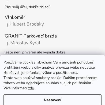
Hodnocení produktu je 5 z 5 hvězdiček.
Plní svůj účel, dobře chladí.
Vlhkoměr
Hubert Brodský
|
Hodnocení produktu je 5 z 5 hvězdiček.
GRANIT Parkovací brzda
Miroslav Kyral
|
Hodnocení produktu je 5 z 5 hvězdiček.
ještě není přivařen ale vypadá dobře
Používáme cookies, abychom Vám umožnili pohodlné
Články
prohlížení webu a díky analýze provozu webu neustále
zlepšovali jeho funkce, výkon a použitelnost.
🌾 Prodlužujeme otevírací dobu na sezónu
Tento web používá soubory cookie. Dalším procházením
tohoto webu vyjadřujete souhlas s jejich používáním ..
Časté dotazy
Více informací
zde
.
Věrnostní program
Nastavení