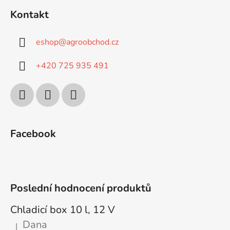
s
Kontakt
u
eshop
@
agroobchod.cz
+420 725 935 491
Facebook
Poslední hodnocení produktů
Chladicí box 10 l, 12 V
Dana
|