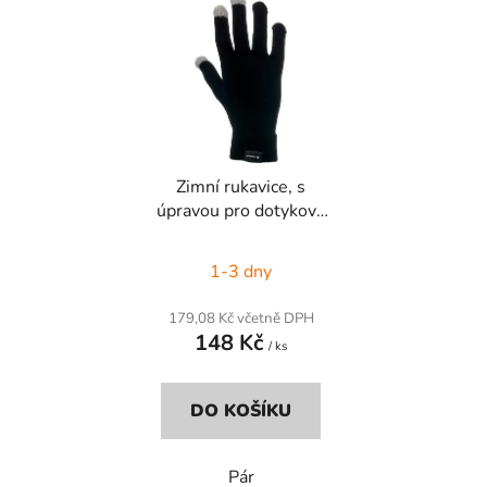
ý
r
p
o
i
d
s
u
p
k
r
t
Zimní rukavice, s
o
ů
úpravou pro dotykové
d
obrazovky
u
1-3 dny
k
t
179,08 Kč včetně DPH
ů
148 Kč
/ ks
DO KOŠÍKU
Pár