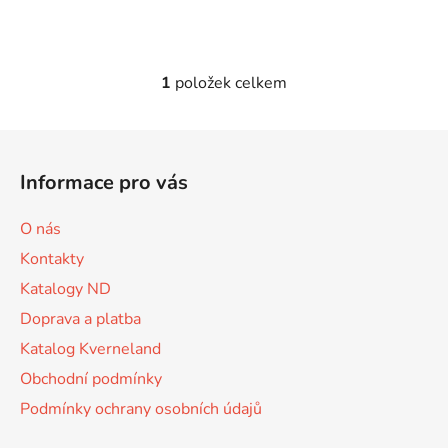
1
položek celkem
O
v
l
Z
á
á
d
Informace pro vás
p
a
a
c
O nás
t
í
Kontakty
p
í
r
Katalogy ND
v
Doprava a platba
k
Katalog Kverneland
y
v
Obchodní podmínky
ý
Podmínky ochrany osobních údajů
p
i