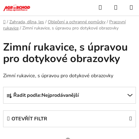
Přejít
Hledat
NÁKUP
na
KOŠÍK
obsah
Domů
/
Zahrada, dílna, les
/
Oblečení a ochranné pomůcky
/
Pracovní
rukavice
/
Zimní rukavice, s úpravou pro dotykové obrazovky
Zimní rukavice, s úpravou
pro dotykové obrazovky
Zimní rukavice, s úpravou pro dotykové obrazovky
Ř
Řadit podle:
Nejprodávanější
a
z
e
OTEVŘÍT FILTR
n
í
V
p