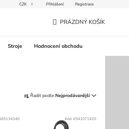
CZK
Přihlášení
Registrace
Podmínky ochrany osobních údajů
PRÁZDNÝ KOŠÍK
NÁKUPNÍ
KOŠÍK
Stroje
Hodnocení obchodu
Ř
Řadit podle:
Nejprodávanější
a
z
e
565134340
Kód:
K541071420
n
í