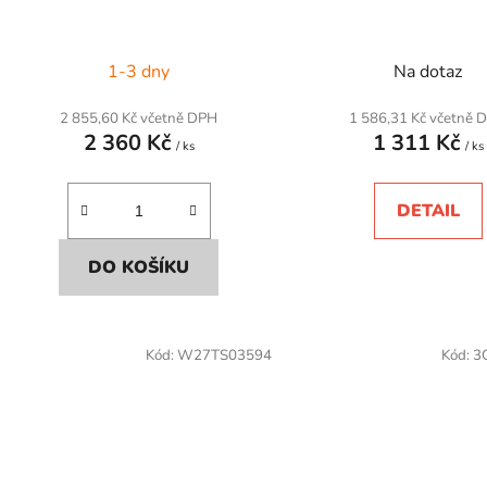
1-3 dny
Na dotaz
2 855,60 Kč včetně DPH
1 586,31 Kč včetně 
2 360 Kč
1 311 Kč
/ ks
/ ks
DETAIL
DO KOŠÍKU
Kód:
W27TS03594
Kód:
3