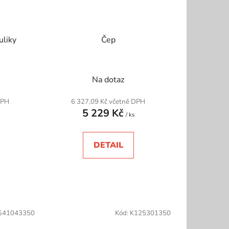
uliky
Čep
Na dotaz
DPH
6 327,09 Kč včetně DPH
5 229 Kč
/ ks
DETAIL
G41043350
Kód:
K125301350