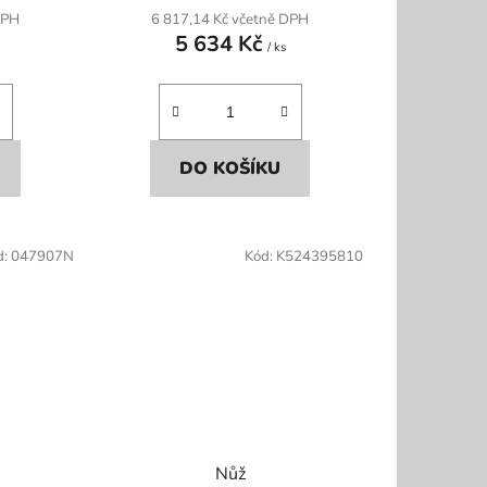
DPH
6 817,14 Kč včetně DPH
5 634 Kč
/ ks
DO KOŠÍKU
d:
047907N
Kód:
K524395810
Nůž