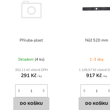
s
p
r
o
d
Příruba-plast
Nůž 520 mm
u
k
t
Skladem
(4 ks)
1-3 dny
ů
352,11 Kč včetně DPH
1 109,57 Kč včetně 
291 Kč
917 Kč
/ ks
/ ks
DO KOŠÍKU
DO KOŠÍKU