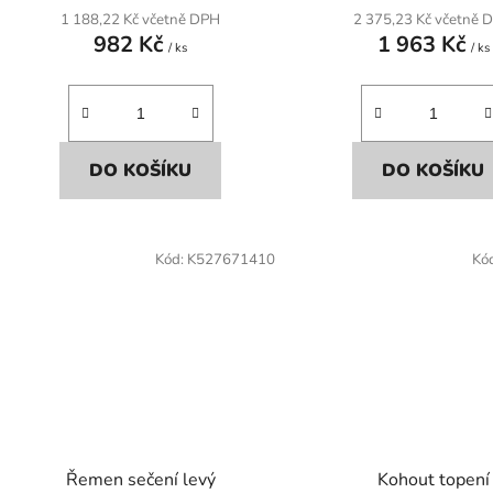
1 188,22 Kč včetně DPH
2 375,23 Kč včetně 
982 Kč
1 963 Kč
/ ks
/ ks
DO KOŠÍKU
DO KOŠÍKU
Kód:
K527671410
Kó
Řemen sečení levý
Kohout topení