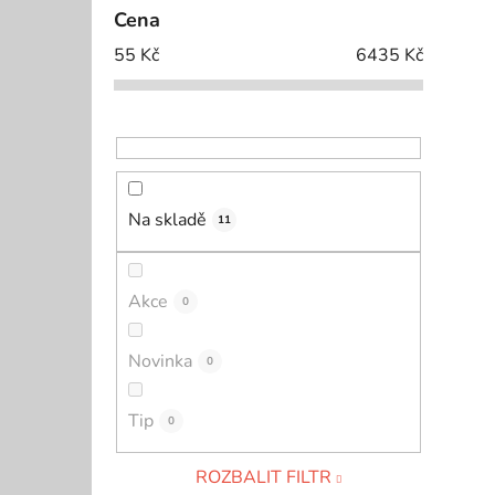
Cena
55
Kč
6435
Kč
Na skladě
11
Akce
0
Novinka
0
Tip
0
ROZBALIT FILTR