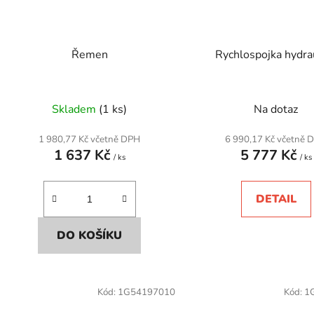
Řemen
Rychlospojka hydra
Skladem
(1 ks)
Na dotaz
1 980,77 Kč včetně DPH
6 990,17 Kč včetně 
1 637 Kč
5 777 Kč
/ ks
/ ks
DETAIL
DO KOŠÍKU
Kód:
1G54197010
Kód:
1