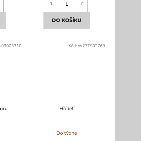
DO KOŠÍKU
J09003310
Kód:
W27TS02769
toru
Hřídel
Do týdne