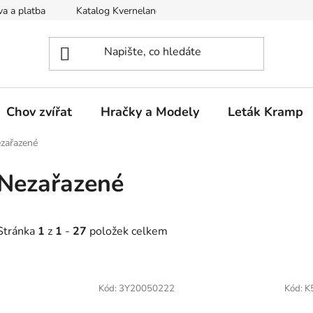
a a platba
Katalog Kverneland
Obchodní podmínky
Chov zvířat
Hračky a Modely
Leták Kramp
zařazené
Nezařazené
Stránka
1
z
1
-
27
položek celkem
V
ý
Kód:
3Y20050222
Kód:
K
p