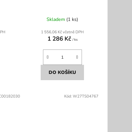
Skladem
(1 ks)
DPH
1 556,06 Kč včetně DPH
1 286 Kč
/ ks
DO KOŠÍKU
C00182030
Kód:
W27TS04767