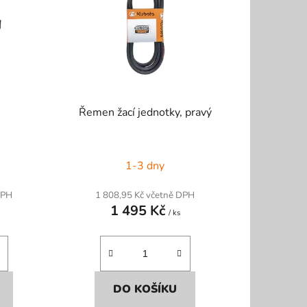
p
r
o
d
u
k
Řemen žací jednotky, pravý
t
ů
1-3 dny
DPH
1 808,95 Kč včetně DPH
1 495 Kč
/ ks
DO KOŠÍKU