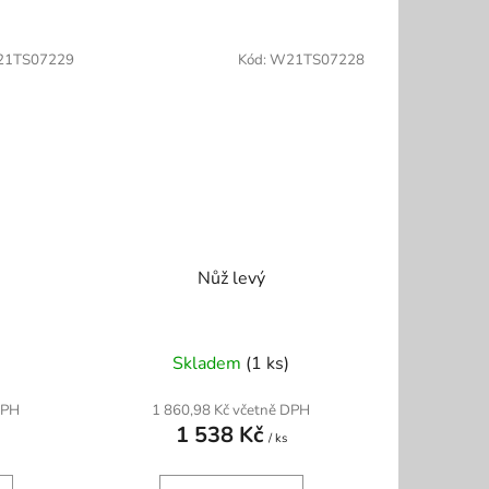
1TS07229
Kód:
W21TS07228
Nůž levý
Skladem
(1 ks)
DPH
1 860,98 Kč včetně DPH
1 538 Kč
/ ks