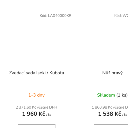
Kód:
LA040000KR
Kód:
W2
Zvedací sada Iseki / Kubota
Nůž pravý
1-3 dny
Skladem
(1 ks)
2 371,60 Kč včetně DPH
1 860,98 Kč včetně 
1 960 Kč
1 538 Kč
/ ks
/ ks