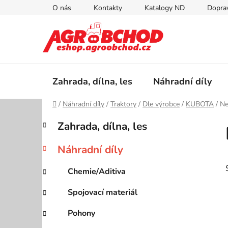
Přejít
O nás
Kontakty
Katalogy ND
Doprav
na
obsah
Zahrada, dílna, les
Náhradní díly
Domů
/
Náhradní díly
/
Traktory
/
Dle výrobce
/
KUBOTA
/
Ne
P
K
Přeskočit
Zahrada, dílna, les
a
kategorie
o
t
s
Náhradní díly
e
t
g
r
Chemie/Aditiva
o
a
r
Spojovací materiál
i
n
e
n
Pohony
í