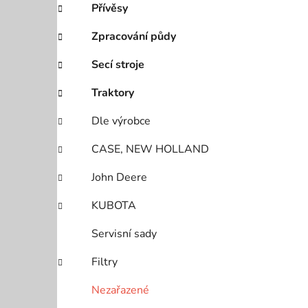
Přívěsy
i
p
a
Zpracování půdy
n
Secí stroje
e
l
Traktory
Dle výrobce
CASE, NEW HOLLAND
John Deere
KUBOTA
Servisní sady
Filtry
Nezařazené