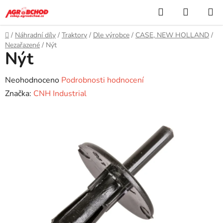
Přejít
Hledat
NÁKUP
na
KOŠÍK
obsah
Domů
/
Náhradní díly
/
Traktory
/
Dle výrobce
/
CASE, NEW HOLLAND
/
Nezařazené
/
Nýt
Nýt
Průměrné
Neohodnoceno
Podrobnosti hodnocení
hodnocení
Značka:
CNH Industrial
produktu
je
0,0
z
5
hvězdiček.