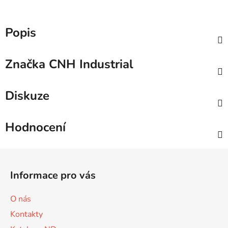
Popis
Značka
CNH Industrial
Diskuze
Hodnocení
Z
á
Informace pro vás
p
a
O nás
t
Kontakty
í