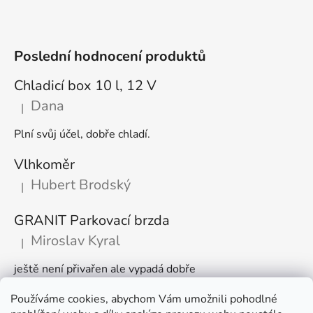
Poslední hodnocení produktů
Chladicí box 10 l, 12 V
Dana
|
Hodnocení produktu je 5 z 5 hvězdiček.
Plní svůj účel, dobře chladí.
Vlhkoměr
Hubert Brodský
|
Hodnocení produktu je 5 z 5 hvězdiček.
GRANIT Parkovací brzda
Miroslav Kyral
|
Hodnocení produktu je 5 z 5 hvězdiček.
ještě není přivařen ale vypadá dobře
Používáme cookies, abychom Vám umožnili pohodlné